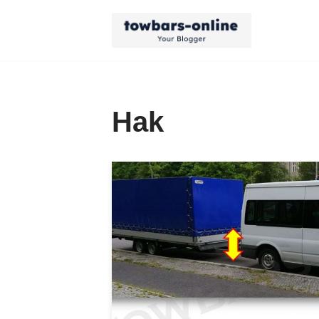
Przejdź
do
treści
Hak