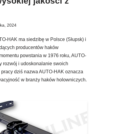
ysokiej jakości z
ika, 2024
TO-HAK ma siedzibę w Polsce (Słupsk) i
wiodących producentów haków
 momentu powstania w 1976 roku, AUTO-
y rozwój i udoskonalanie swoich
iej pracy dziś nazwa AUTO-HAK oznacza
wacyjność w branży haków holowniczych.