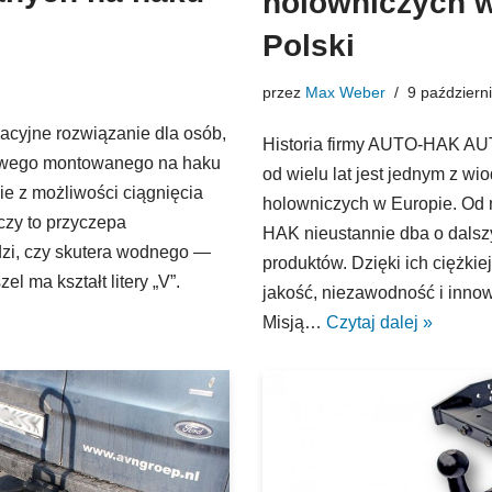
holowniczych w
Polski
przez
Max Weber
9 październ
acyjne rozwiązanie dla osób,
Historia firmy AUTO-HAK AU
rowego montowanego na haku
od wielu lat jest jednym z 
e z możliwości ciągnięcia
holowniczych w Europie. Od
czy to przyczepa
HAK nieustannie dba o dalsz
zi, czy skutera wodnego —
produktów. Dzięki ich ciężk
el ma kształt litery „V”.
jakość, niezawodność i inno
Misją…
Czytaj dalej »