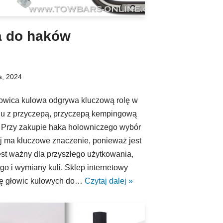
a do haków
a, 2024
wica kulowa odgrywa kluczową rolę w
du z przyczepą, przyczepą kempingową
 Przy zakupie haka holowniczego wybór
j ma kluczowe znaczenie, ponieważ jest
jest ważny dla przyszłego użytkowania,
o i wymiany kuli. Sklep internetowy
mę głowic kulowych do…
Czytaj dalej »