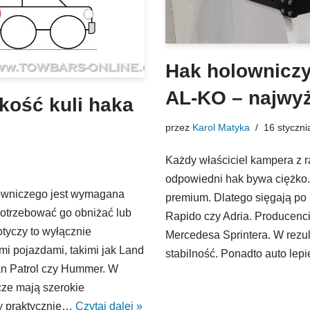
Hak holownicz
AL-KO – najwyż
ość kuli haka
przez
Karol Matyka
16 styczni
Każdy właściciel kampera z 
odpowiedni hak bywa ciężko.
lowniczego jest wymagana
premium. Dlatego sięgają po n
potrzebować go obniżać lub
Rapido czy Adria. Producenci 
otyczy to wyłącznie
Mercedesa Sprintera. W rezul
mi pojazdami, takimi jak Land
stabilność. Ponadto auto lep
an Patrol czy Hummer. W
cze mają szerokie
cy praktycznie…
Czytaj dalej »