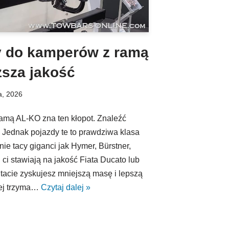
y do kamperów z ramą
sza jakość
a, 2026
ramą AL‑KO zna ten kłopot. Znaleźć
 Jednak pojazdy te to prawdziwa klasa
ie tacy giganci jak Hymer, Bürstner,
ci stawiają na jakość Fiata Ducato lub
tacie zyskujesz mniejszą masę i lepszą
iej trzyma…
Czytaj dalej »