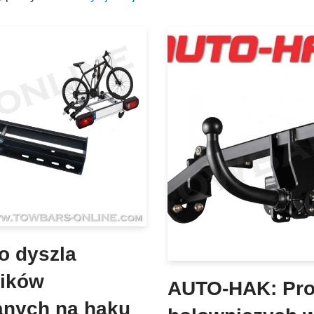
o dyszla
ników
AUTO-HAK: Pro
nych na haku