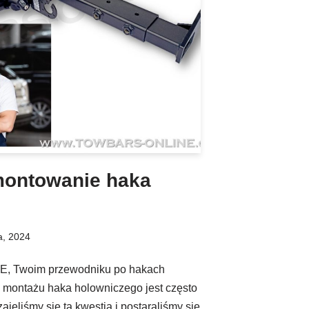
amontowanie haka
a, 2024
 Twoim przewodniku po hakach
i montażu haka holowniczego jest często
jęliśmy się tą kwestią i postaraliśmy się