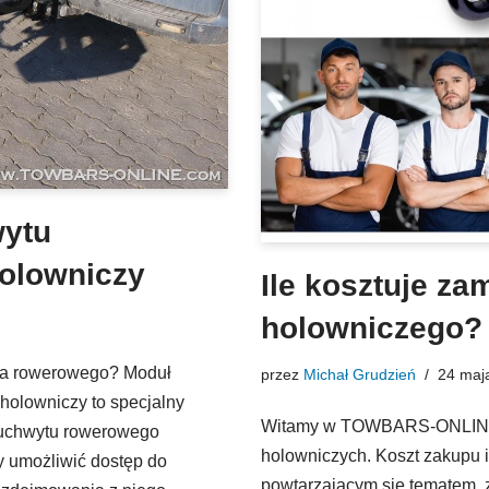
wytu
olowniczy
Ile kosztuje z
holowniczego?
ka rowerowego? Moduł
przez
Michał Grudzień
24 maj
holowniczy to specjalny
Witamy w TOWBARS-ONLINE,
 uchwytu rowerowego
holowniczych. Koszt zakupu 
 umożliwić dostęp do
powtarzającym się tematem, za