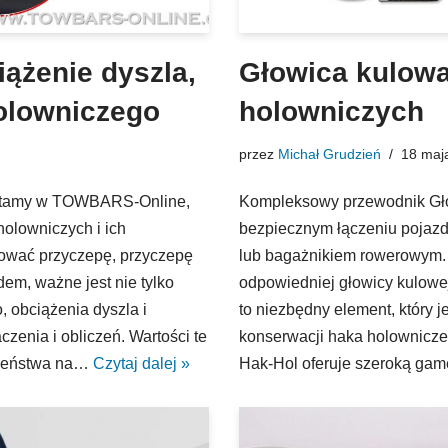
iążenie dyszla,
Głowica kulow
olowniczego
holowniczych
przez
Michał Grudzień
18 maj
 Witamy w TOWBARS-Online,
Kompleksowy przewodnik Gło
olowniczych i ich
bezpiecznym łączeniu pojaz
lować przyczepę, przyczepę
lub bagażnikiem rowerowym.
m, ważne jest nie tylko
odpowiedniej głowicy kulowe
 obciążenia dyszla i
to niezbędny element, który 
czenia i obliczeń. Wartości te
konserwacji haka holowniczeg
czeństwa na…
Czytaj dalej »
Hak-Hol oferuje szeroką ga