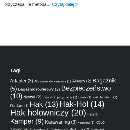
przyczepą. Ta metoda…
Czytaj dalej »
Tagi
Bagażnik
Adapter
(3)
Allegro
(2)
Akcesoria do kampera
(1)
Bezpieczeństwo
(5)
Bagażnik rowerowy
(2)
(10)
dyszel
(2)
dyszel do przyczepy
(1)
Emuk
(1)
Fiat Ducato III
(1)
Hak
(13)
Hak-Hol
(14)
Flat-Jack
(1)
Hak holowniczy
(20)
Haki
(1)
Kamper
(9)
Karawaning
(3)
kemping
(1)
KOLO
Pick-up
(2)
ZAPASOWE
(1)
Komfort
(1)
Ochrona
(1)
Poduszki