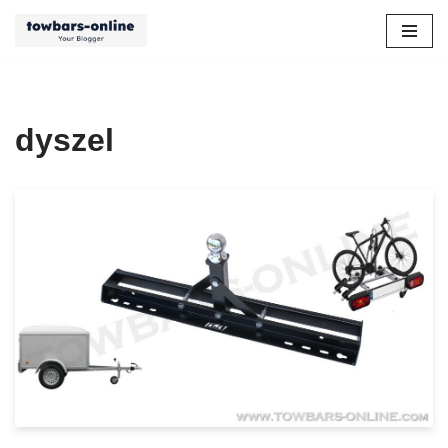
Przejdź
do
treści
dyszel