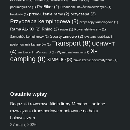
ProBiker
(2)
pneumatyczne
(1)
Producenci haków holowniczych
(1)
przedłużenie ramy
(2)
przyczepa
(2)
Produkty
(1)
Przyczepa kempingowa
(5)
przyczepy kampingowe
(1)
Rama AL-KO
(2)
Rhino
(2)
rower
(1)
Rower elektryczny
(1)
Sporty zimowe
(2)
Samochód kempingowy
(1)
systemy stabilizacji i
Transport
(8)
UCHWYT
poziomowania kamperów
(1)
X-
(4)
wartości
(1)
Wartość D
(1)
Wyjazd na kemping
(1)
camping
(8)
XIMPLIO
(3)
zawieszenie pneumatyczne
(1)
Ostatnie wpisy
Bagażniki rowerowe Alioth firmy Menabo – solidne
rozwiązania transportowe montowane na haku
holowniczym
27 maja, 2026