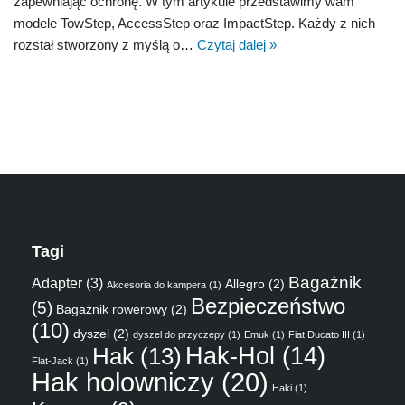
zapewniając ochronę. W tym artykule przedstawimy wam
modele TowStep, AccessStep oraz ImpactStep. Każdy z nich
rozstał stworzony z myślą o…
Czytaj dalej »
Tagi
Bagażnik
Adapter
(3)
Allegro
(2)
Akcesoria do kampera
(1)
Bezpieczeństwo
(5)
Bagażnik rowerowy
(2)
(10)
dyszel
(2)
dyszel do przyczepy
(1)
Emuk
(1)
Fiat Ducato III
(1)
Hak
(13)
Hak-Hol
(14)
Flat-Jack
(1)
Hak holowniczy
(20)
Haki
(1)