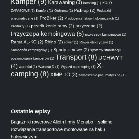
Kamper
(9)
Karawaning
(3)
kemping
(1)
KOLO
Pick-up
(2)
ZAPASOWE
(1)
Komfort
(1)
Ochrona
(1)
Poduszki
ProBiker
(2)
pneumatyczne
(1)
Producenci haków holowniczych
(1)
przedłużenie ramy
(2)
przyczepa
(2)
Produkty
(1)
Przyczepa kempingowa
(5)
przyczepy kampingowe
(1)
Rama AL-KO
(2)
Rhino
(2)
rower
(1)
Rower elektryczny
(1)
Sporty zimowe
(2)
Samochód kempingowy
(1)
systemy stabilizacji i
Transport
(8)
UCHWYT
poziomowania kamperów
(1)
X-
(4)
wartości
(1)
Wartość D
(1)
Wyjazd na kemping
(1)
camping
(8)
XIMPLIO
(3)
zawieszenie pneumatyczne
(1)
Ostatnie wpisy
Bagażniki rowerowe Alioth firmy Menabo – solidne
rozwiązania transportowe montowane na haku
holowniczym