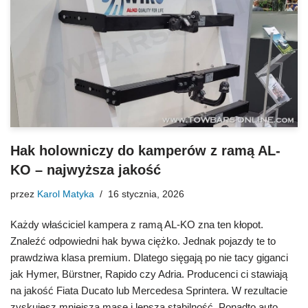
Hak holowniczy do kamperów z ramą AL-
KO – najwyższa jakość
przez
Karol Matyka
16 stycznia, 2026
Każdy właściciel kampera z ramą AL‑KO zna ten kłopot.
Znaleźć odpowiedni hak bywa ciężko. Jednak pojazdy te to
prawdziwa klasa premium. Dlatego sięgają po nie tacy giganci
jak Hymer, Bürstner, Rapido czy Adria. Producenci ci stawiają
na jakość Fiata Ducato lub Mercedesa Sprintera. W rezultacie
zyskujesz mniejszą masę i lepszą stabilność. Ponadto auto