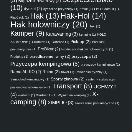
(5)
Bagażnik rowerowy
(2)
(10)
dyszel
(2)
dyszel do przyczepy
(1)
Emuk
(1)
Fiat Ducato III
(1)
Hak
(13)
Hak-Hol
(14)
Flat-Jack
(1)
Hak holowniczy
(20)
Haki
(1)
Kamper
(9)
Karawaning
(3)
kemping
(1)
KOLO
Pick-up
(2)
ZAPASOWE
(1)
Komfort
(1)
Ochrona
(1)
Poduszki
ProBiker
(2)
pneumatyczne
(1)
Producenci haków holowniczych
(1)
przedłużenie ramy
(2)
przyczepa
(2)
Produkty
(1)
Przyczepa kempingowa
(5)
przyczepy kampingowe
(1)
Rama AL-KO
(2)
Rhino
(2)
rower
(1)
Rower elektryczny
(1)
Sporty zimowe
(2)
Samochód kempingowy
(1)
systemy stabilizacji i
Transport
(8)
UCHWYT
poziomowania kamperów
(1)
X-
(4)
wartości
(1)
Wartość D
(1)
Wyjazd na kemping
(1)
camping
(8)
XIMPLIO
(3)
zawieszenie pneumatyczne
(1)