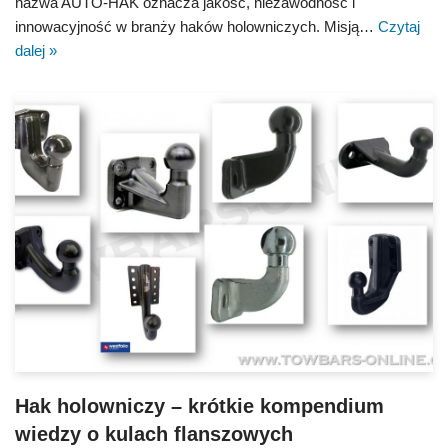
nazwa AUTO-HAK oznacza jakość, niezawodność i
innowacyjność w branży haków holowniczych. Misją…
Czytaj
dalej »
Hak holowniczy – krótkie kompendium
wiedzy o kulach flanszowych