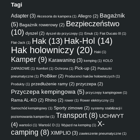
Tagi
Bagażnik
Adapter
(3)
Allegro
(2)
Akcesoria do kampera
(1)
Bezpieczeństwo
(5)
Bagażnik rowerowy
(2)
(10)
dyszel
(2)
dyszel do przyczepy
(1)
Emuk
(1)
Fiat Ducato III
(1)
Hak
(13)
Hak-Hol
(14)
Flat-Jack
(1)
Hak holowniczy
(20)
Haki
(1)
Kamper
(9)
Karawaning
(3)
kemping
(1)
KOLO
Pick-up
(2)
ZAPASOWE
(1)
Komfort
(1)
Ochrona
(1)
Poduszki
ProBiker
(2)
pneumatyczne
(1)
Producenci haków holowniczych
(1)
przedłużenie ramy
(2)
przyczepa
(2)
Produkty
(1)
Przyczepa kempingowa
(5)
przyczepy kampingowe
(1)
Rama AL-KO
(2)
Rhino
(2)
rower
(1)
Rower elektryczny
(1)
Sporty zimowe
(2)
Samochód kempingowy
(1)
systemy stabilizacji i
Transport
(8)
UCHWYT
poziomowania kamperów
(1)
X-
(4)
wartości
(1)
Wartość D
(1)
Wyjazd na kemping
(1)
camping
(8)
XIMPLIO
(3)
zawieszenie pneumatyczne
(1)