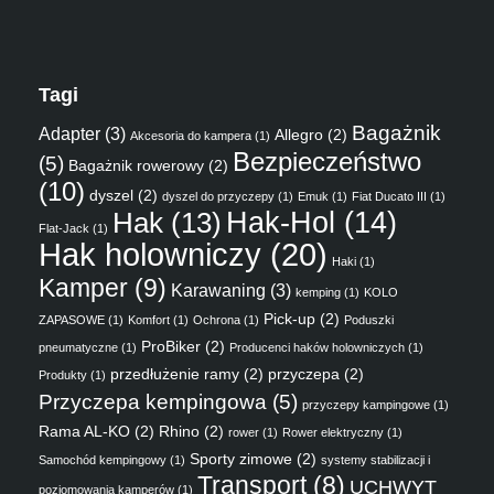
Tagi
Bagażnik
Adapter
(3)
Allegro
(2)
Akcesoria do kampera
(1)
Bezpieczeństwo
(5)
Bagażnik rowerowy
(2)
(10)
dyszel
(2)
dyszel do przyczepy
(1)
Emuk
(1)
Fiat Ducato III
(1)
Hak
(13)
Hak-Hol
(14)
Flat-Jack
(1)
Hak holowniczy
(20)
Haki
(1)
Kamper
(9)
Karawaning
(3)
kemping
(1)
KOLO
Pick-up
(2)
ZAPASOWE
(1)
Komfort
(1)
Ochrona
(1)
Poduszki
ProBiker
(2)
pneumatyczne
(1)
Producenci haków holowniczych
(1)
przedłużenie ramy
(2)
przyczepa
(2)
Produkty
(1)
Przyczepa kempingowa
(5)
przyczepy kampingowe
(1)
Rama AL-KO
(2)
Rhino
(2)
rower
(1)
Rower elektryczny
(1)
Sporty zimowe
(2)
Samochód kempingowy
(1)
systemy stabilizacji i
Transport
(8)
UCHWYT
poziomowania kamperów
(1)