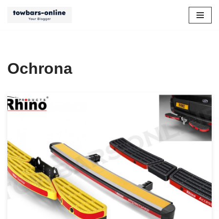
Przejdź
do
treści
Ochrona