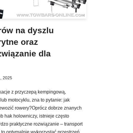
rów na dyszlu
rytne oraz
związanie dla
a, 2025
akacje z przyczepą kempingową,
ub motocyklu, zna to pytanie: jak
zewozić rowery?Oprócz dobrze znanych
b hak holowniczy, istnieje często
dzo praktyczne rozwiązanie – transport
to optymalnie wykorzystać przestrzeń