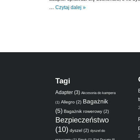
…
Czytaj dalej »
Tagi
Adapter
(3)
Akcesoria do kampera
Bagażnik
Allegro
(2)
(1)
(5)
Bagażnik rowerowy
(2)
Bezpieczeństwo
(10)
dyszel
(2)
dyszel do
przyczepy
(1)
Emuk
(1)
Fiat Ducato III