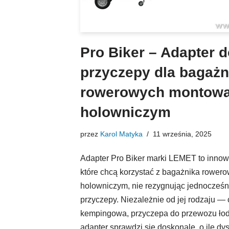
Pro Biker – Adapter d
przyczepy dla bagaż
rowerowych montowa
holowniczym
przez
Karol Matyka
11 września, 2025
Adapter Pro Biker marki LEMET to innow
które chcą korzystać z bagażnika rowe
holowniczym, nie rezygnując jednocześni
przyczepy. Niezależnie od jej rodzaju — 
kempingowa, przyczepa do przewozu łod
adapter sprawdzi się doskonale, o ile dysz