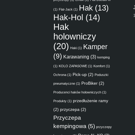
Hak
(13)
(1)
Flat-Jack
(1)
Hak-Hol
(14)
Hak
holowniczy
(20)
Kamper
Haki
(1)
(9)
Karawaning
(3)
kemping
(1)
KOLO ZAPASOWE
(1)
Komfort
(1)
Pick-up
(2)
Ochrona
(1)
Poduszki
ProBiker
(2)
pneumatyczne
(1)
Producenci haków holowniczych
(1)
przedłużenie ramy
Produkty
(1)
(2)
przyczepa
(2)
Przyczepa
kempingowa
(5)
przyczepy