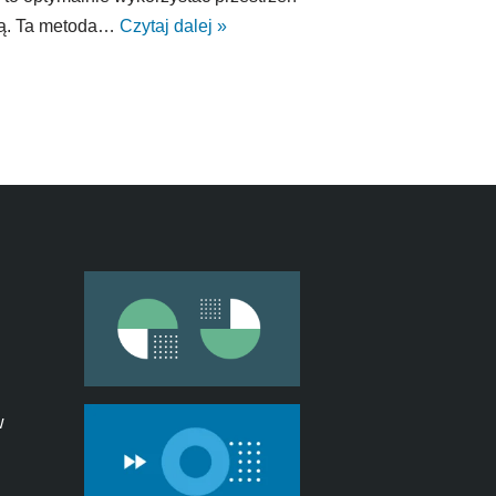
pą. Ta metoda…
Czytaj dalej »
w