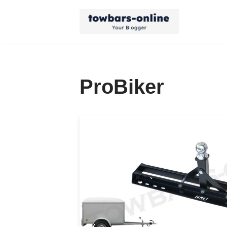
Przejdź
do
treści
ProBiker