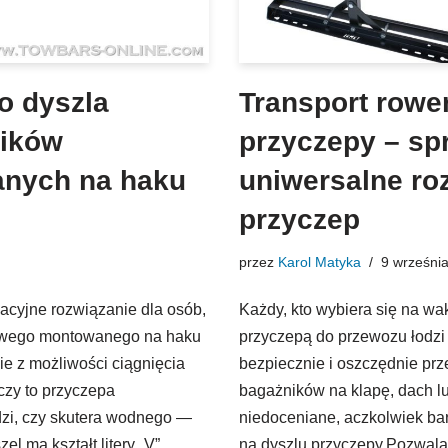
o dyszla
Transport rowe
ników
przyczepy – sp
nych na haku
uniwersalne ro
przyczep
przez
Karol Matyka
9 wrześni
acyjne rozwiązanie dla osób,
Każdy, kto wybiera się na w
rowego montowanego na haku
przyczepą do przewozu łodzi l
e z możliwości ciągnięcia
bezpiecznie i oszczędnie pr
czy to przyczepa
bagażników na klapę, dach lu
zi, czy skutera wodnego —
niedoceniane, aczkolwiek bar
el ma kształt litery „V”.
na dyszlu przyczepy.Pozwala 