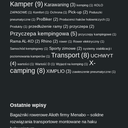
Kamper
(9)
Karawaning
(3)
kemping
(1)
KOLO
Pick-up
(2)
ZAPASOWE
(1)
Komfort
(1)
Ochrona
(1)
Poduszki
ProBiker
(2)
pneumatyczne
(1)
Producenci haków holowniczych
(1)
przedłużenie ramy
(2)
przyczepa
(2)
Produkty
(1)
Przyczepa kempingowa
(5)
przyczepy kampingowe
(1)
Rama AL-KO
(2)
Rhino
(2)
rower
(1)
Rower elektryczny
(1)
Sporty zimowe
(2)
Samochód kempingowy
(1)
systemy stabilizacji i
Transport
(8)
UCHWYT
poziomowania kamperów
(1)
X-
(4)
wartości
(1)
Wartość D
(1)
Wyjazd na kemping
(1)
camping
(8)
XIMPLIO
(3)
zawieszenie pneumatyczne
(1)
Ostatnie wpisy
Bagażniki rowerowe Alioth firmy Menabo – solidne
rozwiązania transportowe montowane na haku