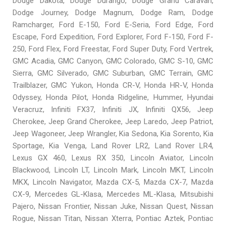
Dodge Dakota, Dodge Durango, Dodge Grand Caravan,
Dodge Journey, Dodge Magnum, Dodge Ram, Dodge
Ramcharger, Ford E-150, Ford E-Seria, Ford Edge, Ford
Escape, Ford Expedition, Ford Explorer, Ford F-150, Ford F-
250, Ford Flex, Ford Freestar, Ford Super Duty, Ford Vertrek,
GMC Acadia, GMC Canyon, GMC Colorado, GMC S-10, GMC
Sierra, GMC Silverado, GMC Suburban, GMC Terrain, GMC
Trailblazer, GMC Yukon, Honda CR-V, Honda HR-V, Honda
Odyssey, Honda Pilot, Honda Ridgeline, Hummer, Hyundai
Veracruz, Infiniti FX37, Infiniti JX, Infiniti QX56, Jeep
Cherokee, Jeep Grand Cherokee, Jeep Laredo, Jeep Patriot,
Jeep Wagoneer, Jeep Wrangler, Kia Sedona, Kia Sorento, Kia
Sportage, Kia Venga, Land Rover LR2, Land Rover LR4,
Lexus GX 460, Lexus RX 350, Lincoln Aviator, Lincoln
Blackwood, Lincoln LT, Lincoln Mark, Lincoln MKT, Lincoln
MKX, Lincoln Navigator, Mazda CX-5, Mazda CX-7, Mazda
CX-9, Mercedes GL-Klasa, Mercedes ML-Klasa, Mitsubishi
Pajero, Nissan Frontier, Nissan Juke, Nissan Quest, Nissan
Rogue, Nissan Titan, Nissan Xterra, Pontiac Aztek, Pontiac