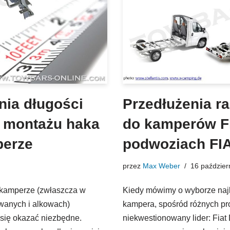
nia długości
Przedłużenia r
o montażu haka
do kamperów Fi
perze
podwoziach FIA
przez
Max Weber
16 paździer
kamperze (zwłaszcza w
Kiedy mówimy o wyborze naj
wanych i alkowach)
kampera, spośród różnych pro
się okazać niezbędne.
niekwestionowany lider: Fiat 