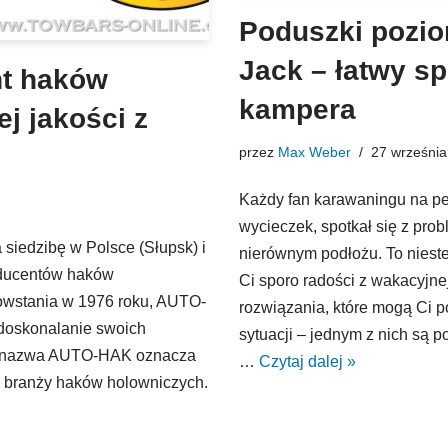
Poduszki poziom
Jack – łatwy sp
t haków
kampera
j jakości z
przez
Max Weber
27 września
Każdy fan karawaningu na p
wycieczek, spotkał się z pr
iedzibę w Polsce (Słupsk) i
nierównym podłożu. To nieste
roducentów haków
Ci sporo radości z wakacyjnej
owstania w 1976 roku, AUTO-
rozwiązania, które mogą Ci
udoskonalanie swoich
sytuacji – jednym z nich są 
ziś nazwa AUTO-HAK oznacza
…
Czytaj dalej »
w branży haków holowniczych.