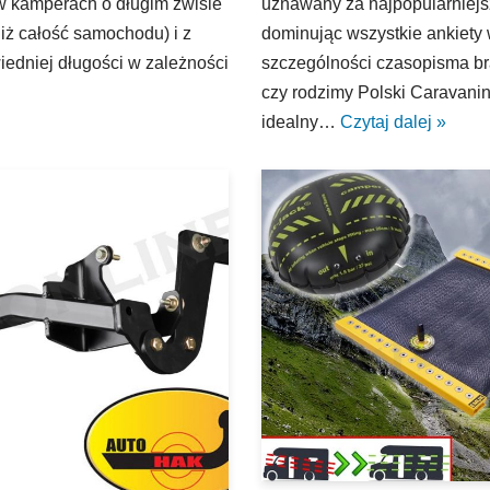
(w kamperach o długim zwisie
uznawany za najpopularniej
iż całość samochodu) i z
dominując wszystkie ankiety
edniej długości w zależności
szczególności czasopisma bra
czy rodzimy Polski Caravanin
idealny…
Czytaj dalej »