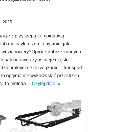
a, 2025
akacje z przyczepą kempingową,
ub motocyklu, zna to pytanie: jak
zewozić rowery?Oprócz dobrze znanych
b hak holowniczy, istnieje często
dzo praktyczne rozwiązanie – transport
to optymalnie wykorzystać przestrzeń
pą. Ta metoda…
Czytaj dalej »