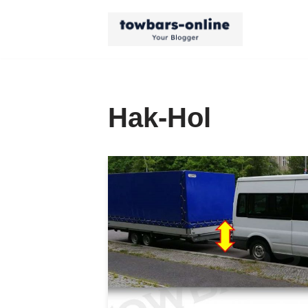
Przejdź
do
treści
Hak-Hol