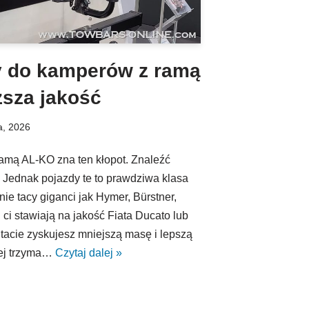
y do kamperów z ramą
sza jakość
a, 2026
ramą AL‑KO zna ten kłopot. Znaleźć
 Jednak pojazdy te to prawdziwa klasa
ie tacy giganci jak Hymer, Bürstner,
ci stawiają na jakość Fiata Ducato lub
tacie zyskujesz mniejszą masę i lepszą
iej trzyma…
Czytaj dalej »