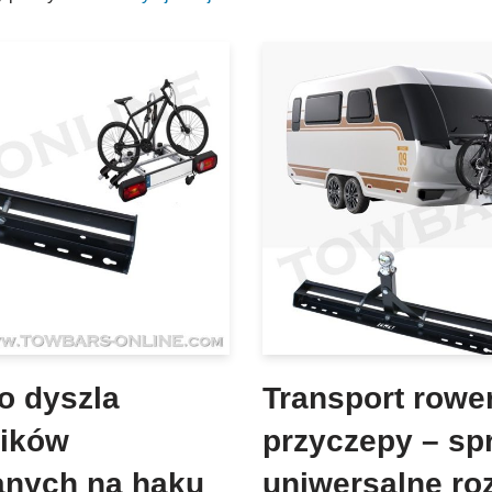
o dyszla
Transport rowe
ników
przyczepy – sp
nych na haku
uniwersalne ro