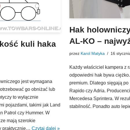
Hak holownicz
AL-KO – najwyż
ość kuli haka
przez
Karol Matyka
16 styczni
Każdy właściciel kampera z 
odpowiedni hak bywa ciężko.
lowniczego jest wymagana
premium. Dlatego sięgają po n
potrzebować go obniżać lub
Rapido czy Adria. Producenci 
otyczy to wyłącznie
Mercedesa Sprintera. W rezul
mi pojazdami, takimi jak Land
stabilność. Ponadto auto lep
an Patrol czy Hummer. W
cze mają szerokie
cy praktycznie…
Czytaj dalej »