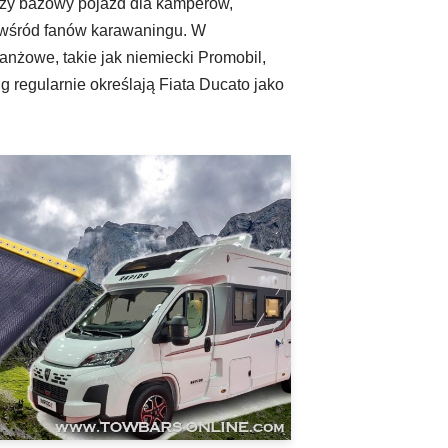
szy bazowy pojazd dla kamperów,
 wśród fanów karawaningu. W
nżowe, takie jak niemiecki Promobil,
g regularnie określają Fiata Ducato jako