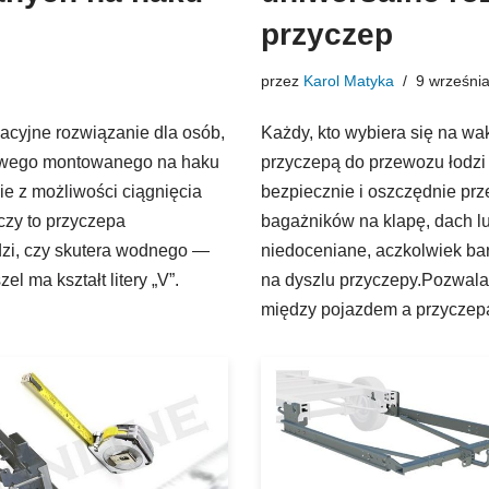
przyczep
przez
Karol Matyka
9 wrześni
acyjne rozwiązanie dla osób,
Każdy, kto wybiera się na w
rowego montowanego na haku
przyczepą do przewozu łodzi l
e z możliwości ciągnięcia
bezpiecznie i oszczędnie pr
czy to przyczepa
bagażników na klapę, dach lu
zi, czy skutera wodnego —
niedoceniane, aczkolwiek bar
el ma kształt litery „V”.
na dyszlu przyczepy.Pozwala 
między pojazdem a przycze