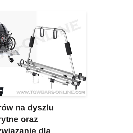
rów na dyszlu
rytne oraz
związanie dla