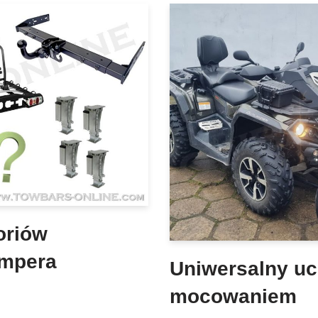
oriów
mpera
Uniwersalny uc
mocowaniem