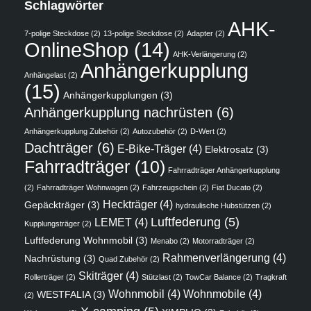
Schlagwörter
AHK-
7-polige Steckdose
(2)
13-polige Steckdose
(2)
Adapter
(2)
OnlineShop
(14)
AHK-Verlängerung
(2)
Anhängerkupplung
Anhängelast
(2)
(15)
Anhängerkupplungen
(3)
Anhängerkupplung nachrüsten
(6)
Anhängerkupplung Zubehör
(2)
Autozubehör
(2)
D-Wert
(2)
Dachträger
(6)
E-Bike-Träger
(4)
Elektrosatz
(3)
Fahrradträger
(10)
Fahrradträger Anhängerkupplung
(2)
Fahrradträger Wohnwagen
(2)
Fahrzeugschein
(2)
Fiat Ducato
(2)
Heckträger
(4)
Gepäckträger
(3)
hydraulische Hubstützen
(2)
Luftfederung
(5)
LEMET
(4)
Kupplungsträger
(2)
Luftfederung Wohnmobil
(3)
Menabo
(2)
Motorradträger
(2)
Rahmenverlängerung
(4)
Nachrüstung
(3)
Quad Zubehör
(2)
Skiträger
(4)
Rollerträger
(2)
Stützlast
(2)
TowCar Balance
(2)
Tragkraft
Wohnmobil
(4)
Wohnmobile
(4)
WESTFALIA
(3)
(2)