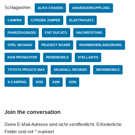
Schlagwörter:
ALKO-CHASSIS
ANHÄNGERKUPPLUNG
CAMPER
CITROËN JUMPER
ELEKTROSATZ
FAHRZEUGBASIS
FIAT DUCATO
NACHRÜSTUNG
OPEL MOVANO
PEUGEOT BOXER
RAHMENVERLÄNGERUNG
RAM PROMASTER
REISEMOBILE
STELLANTIS
TOYOTA PROACE MAX
VAUXHALL MOVANO
WOHNMOBILE
X-CAMPING
X250
X290
X295
Join the conversation
Deine E-Mail-Adresse wird nicht veröffentlicht.
Erforderliche
Felder sind mit
*
markiert