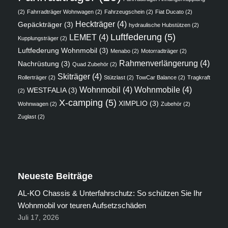
(2)
Fahrradträger Wohnwagen
(2)
Fahrzeugschein
(2)
Fiat Ducato
(2)
Heckträger
(4)
Gepäckträger
(3)
hydraulische Hubstützen
(2)
Luftfederung
(5)
LEMET
(4)
Kupplungsträger
(2)
Luftfederung Wohnmobil
(3)
Menabo
(2)
Motorradträger
(2)
Rahmenverlängerung
(4)
Nachrüstung
(3)
Quad Zubehör
(2)
Skiträger
(4)
Rollerträger
(2)
Stützlast
(2)
TowCar Balance
(2)
Tragkraft
Wohnmobil
(4)
Wohnmobile
(4)
WESTFALIA
(3)
(2)
X-camping
(5)
XIMPLIO
(3)
Wohnwagen
(2)
Zubehör
(2)
Zuglast
(2)
Neueste Beiträge
AL-KO Chassis & Unterfahrschutz: So schützen Sie Ihr
Wohnmobil vor teuren Aufsetzschäden
Juli 17, 2026