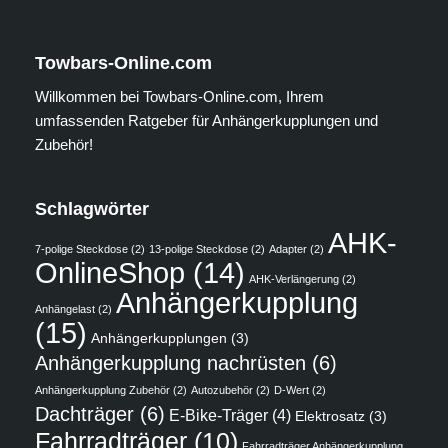
Towbars-Online.com
Willkommen bei Towbars-Online.com, Ihrem
umfassenden Ratgeber für Anhängerkupplungen und
Zubehör!
Schlagwörter
AHK-
7-polige Steckdose
(2)
13-polige Steckdose
(2)
Adapter
(2)
OnlineShop
(14)
AHK-Verlängerung
(2)
Anhängerkupplung
Anhängelast
(2)
(15)
Anhängerkupplungen
(3)
Anhängerkupplung nachrüsten
(6)
Anhängerkupplung Zubehör
(2)
Autozubehör
(2)
D-Wert
(2)
Dachträger
(6)
E-Bike-Träger
(4)
Elektrosatz
(3)
Fahrradträger
(10)
Fahrradträger Anhängerkupplung