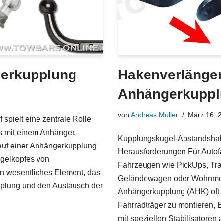
gerkupplung
Hakenverlänger
Anhängerkuppl
von
Andreas Müller
März 16, 
spielt eine zentrale Rolle
s mit einem Anhänger,
Kupplungskugel-Abstandshalte
uf einer Anhängerkupplung
Herausforderungen Für Autofa
ugelkopfes von
Fahrzeugen wie PickUps, Tra
in wesentliches Element, das
Geländewagen oder Wohnmobil
pplung und den Austausch der
Anhängerkupplung (AHK) oft 
Fahrradträger zu montieren, 
mit speziellen Stabilisatoren