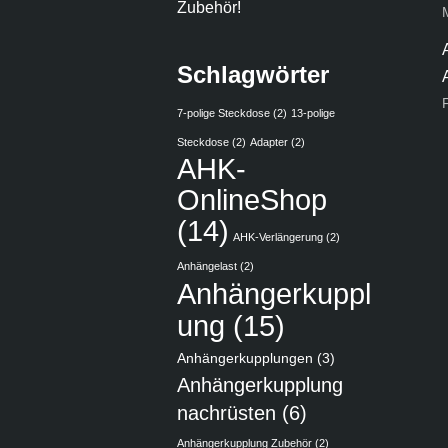
Zubehör!
Schlagwörter
7-polige Steckdose
(2)
13-polige
Steckdose
(2)
Adapter
(2)
AHK-
OnlineShop
(14)
AHK-Verlängerung
(2)
Anhängelast
(2)
Anhängerkuppl
ung
(15)
Anhängerkupplungen
(3)
Anhängerkupplung
nachrüsten
(6)
Anhängerkupplung Zubehör
(2)