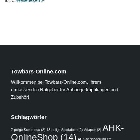
für…
Weiterlesen »
Towbars-Online.com
Willkommen bei Towbars-Online.com, Ihrem
umfassenden Ratgeber für Anhängerkupplungen und
Zubehör!
Schlagwörter
AHK-
7-polige Steckdose
(2)
13-polige Steckdose
(2)
Adapter
(2)
OnlineShop
(14)
AHK-Verlängerung
(2)