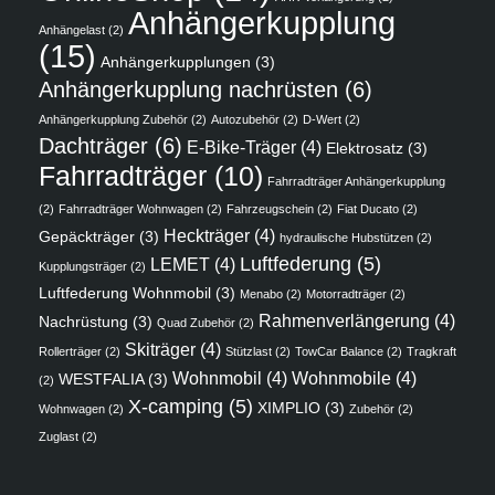
Anhängerkupplung
Anhängelast
(2)
(15)
Anhängerkupplungen
(3)
Anhängerkupplung nachrüsten
(6)
Anhängerkupplung Zubehör
(2)
Autozubehör
(2)
D-Wert
(2)
Dachträger
(6)
E-Bike-Träger
(4)
Elektrosatz
(3)
Fahrradträger
(10)
Fahrradträger Anhängerkupplung
(2)
Fahrradträger Wohnwagen
(2)
Fahrzeugschein
(2)
Fiat Ducato
(2)
Heckträger
(4)
Gepäckträger
(3)
hydraulische Hubstützen
(2)
Luftfederung
(5)
LEMET
(4)
Kupplungsträger
(2)
Luftfederung Wohnmobil
(3)
Menabo
(2)
Motorradträger
(2)
Rahmenverlängerung
(4)
Nachrüstung
(3)
Quad Zubehör
(2)
Skiträger
(4)
Rollerträger
(2)
Stützlast
(2)
TowCar Balance
(2)
Tragkraft
Wohnmobil
(4)
Wohnmobile
(4)
WESTFALIA
(3)
(2)
X-camping
(5)
XIMPLIO
(3)
Wohnwagen
(2)
Zubehör
(2)
Zuglast
(2)