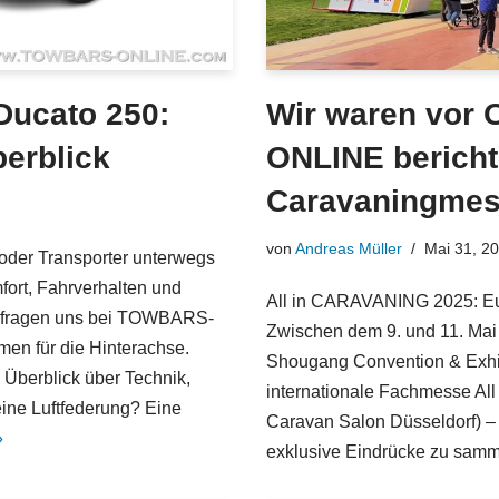
 Ducato 250:
Wir waren vor
erblick
ONLINE bericht
Caravaningmes
von
Andreas Müller
Mai 31, 2
oder Transporter unterwegs
fort, Fahrverhalten und
All in CARAVANING 2025: Euro
 fragen uns bei TOWBARS-
Zwischen dem 9. und 11. Mai 
en für die Hinterachse.
Shougang Convention & Exhibi
Überblick über Technik,
internationale Fachmesse Al
eine Luftfederung? Eine
Caravan Salon Düsseldorf)
»
exklusive Eindrücke zu sam