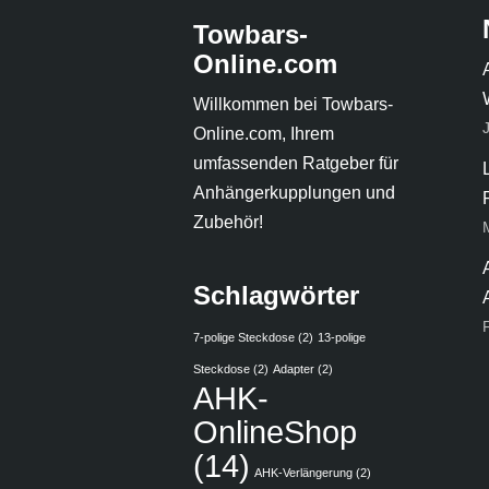
Towbars-
Online.com
Willkommen bei Towbars-
Online.com, Ihrem
umfassenden Ratgeber für
Anhängerkupplungen und
Zubehör!
Schlagwörter
7-polige Steckdose
(2)
13-polige
Steckdose
(2)
Adapter
(2)
AHK-
OnlineShop
(14)
AHK-Verlängerung
(2)