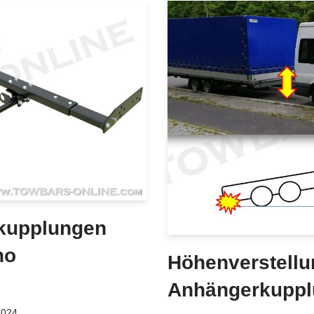
kupplungen
no
Höhenverstellu
Anhängerkuppl
2024