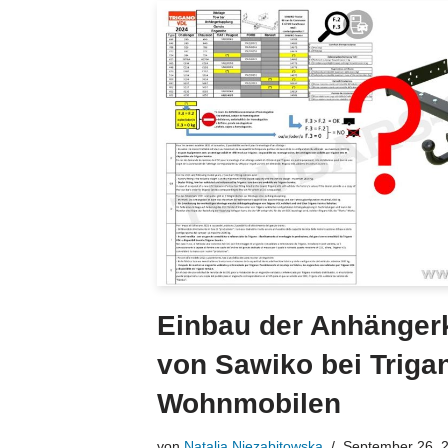
Einbau der Anhänger
von Sawiko bei Triga
Wohnmobilen
von
Natalia Niezabitowska
September 26, 