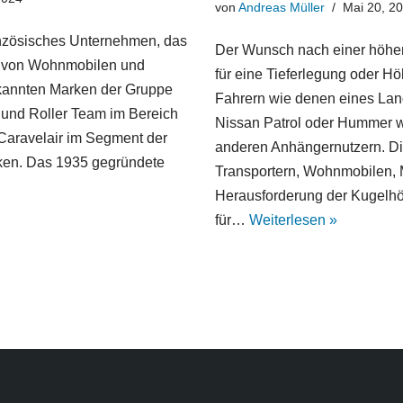
von
Andreas Müller
Mai 20, 2
anzösisches Unternehmen, das
Der Wunsch nach einer höhen
eb von Wohnmobilen und
für eine Tieferlegung oder Hö
ekannten Marken der Gruppe
Fahrern wie denen eines Land
 und Roller Team im Bereich
Nissan Patrol oder Hummer we
aravelair im Segment der
anderen Anhängernutzern. Di
ken. Das 1935 gegründete
Transportern, Wohnmobilen, M
Herausforderung der Kugelh
für…
Weiterlesen »