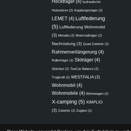
Heckträger
(4)
hydraulische
Hubstützen
(2)
Kupplungsträger
(2)
Luftfederung
LEMET
(4)
(5)
Luftfederung Wohnmobil
(3)
Menabo
(2)
Motorradträger
(2)
Nachrüstung
(3)
Quad Zubehör
(2)
Rahmenverlängerung
(4)
Skiträger
(4)
Rollerträger
(2)
Stützlast
(2)
TowCar Balance
(2)
WESTFALIA
(3)
Tragkraft
(2)
Wohnmobil
(4)
Wohnmobile
(4)
Wohnwagen
(2)
X-camping
(5)
XIMPLIO
(3)
Zubehör
(2)
Zuglast
(2)