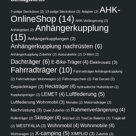
AHK-
7-polige Steckdose
(2)
13-polige Steckdose
(2)
Adapter
(2)
OnlineShop
(14)
AHK-Verlängerung
(2)
Anhängerkupplung
Anhängelast
(2)
(15)
Anhängerkupplungen
(3)
Anhängerkupplung nachrüsten
(6)
Anhängerkupplung Zubehör
(2)
Autozubehör
(2)
D-Wert
(2)
Dachträger
(6)
E-Bike-Träger
(4)
Elektrosatz
(3)
Fahrradträger
(10)
Fahrradträger Anhängerkupplung
(2)
Fahrradträger Wohnwagen
(2)
Fahrzeugschein
(2)
Fiat Ducato
(2)
Heckträger
(4)
Gepäckträger
(3)
hydraulische Hubstützen
(2)
Luftfederung
(5)
LEMET
(4)
Kupplungsträger
(2)
Luftfederung Wohnmobil
(3)
Menabo
(2)
Motorradträger
(2)
Rahmenverlängerung
(4)
Nachrüstung
(3)
Quad Zubehör
(2)
Skiträger
(4)
Rollerträger
(2)
Stützlast
(2)
TowCar Balance
(2)
Tragkraft
Wohnmobil
(4)
Wohnmobile
(4)
WESTFALIA
(3)
(2)
X-camping
(5)
XIMPLIO
(3)
Wohnwagen
(2)
Zubehör
(2)