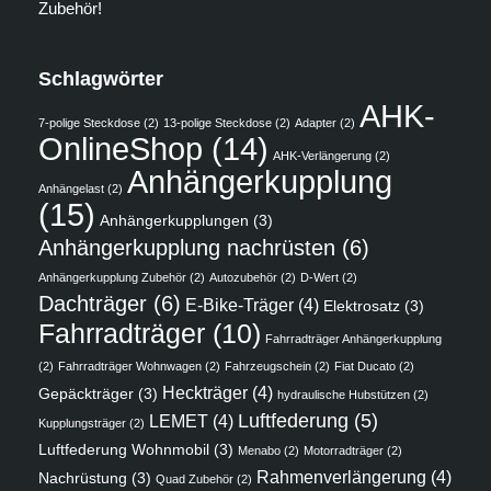
Zubehör!
Schlagwörter
AHK-
7-polige Steckdose
(2)
13-polige Steckdose
(2)
Adapter
(2)
OnlineShop
(14)
AHK-Verlängerung
(2)
Anhängerkupplung
Anhängelast
(2)
(15)
Anhängerkupplungen
(3)
Anhängerkupplung nachrüsten
(6)
Anhängerkupplung Zubehör
(2)
Autozubehör
(2)
D-Wert
(2)
Dachträger
(6)
E-Bike-Träger
(4)
Elektrosatz
(3)
Fahrradträger
(10)
Fahrradträger Anhängerkupplung
(2)
Fahrradträger Wohnwagen
(2)
Fahrzeugschein
(2)
Fiat Ducato
(2)
Heckträger
(4)
Gepäckträger
(3)
hydraulische Hubstützen
(2)
Luftfederung
(5)
LEMET
(4)
Kupplungsträger
(2)
Luftfederung Wohnmobil
(3)
Menabo
(2)
Motorradträger
(2)
Rahmenverlängerung
(4)
Nachrüstung
(3)
Quad Zubehör
(2)