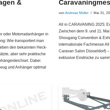
agen &
Caravaningmes
von
Andreas Müller
Mai 31, 2
All in CARAVANING 2025: Euro
Zwischen dem 9. und 11. Mai 
 oder Motorradanhänger in
Shougang Convention & Exhibi
ung: Wie transportiert man
internationale Fachmesse Al
Neben den bekannten Heck-
Caravan Salon Düsseldorf)
ätzte, aber sehr praktische
exklusive Eindrücke zu sam
Anhängerdeichsel. Dabei
eug und Anhänger optimal