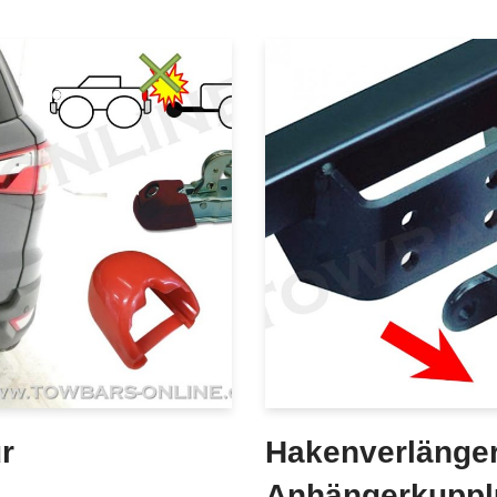
r
Hakenverlänger
Anhängerkuppl