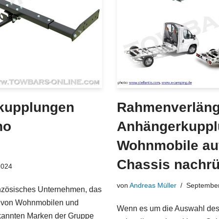
kupplungen
Rahmenverläng
no
Anhängerkupplu
Wohnmobile auf
Chassis nachr
2024
von
Andreas Müller
September
anzösisches Unternehmen, das
eb von Wohnmobilen und
Wenn es um die Auswahl des
ekannten Marken der Gruppe