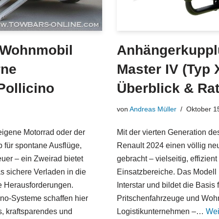
m Wohnmobil
Anhängerkupplu
rne
Master IV (Typ 
Pollicino
Überblick & Ra
von
Andreas Müller
Oktober 1
eigene Motorrad oder der
Mit der vierten Generation d
b für spontane Ausflüge,
Renault 2024 einen völlig ne
uer – ein Zweirad bietet
gebracht – vielseitig, effizien
s sichere Verladen in die
Einsatzbereiche. Das Modell
ße Herausforderungen.
Interstar und bildet die Basi
ino-Systeme schaffen hier
Pritschenfahrzeuge und Woh
es, kraftsparendes und
Logistikunternehmen –…
Wei