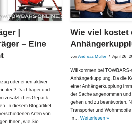
äger |
Wie viel kostet
räger – Eine
Anhängerkupp
t
von
Andreas Müller
April 26, 
Willkommen bei TOWBARS-ON
Anhängerkupplung. Da die Ko
mzug oder einen aktiven
einer Anhängerkupplung imme
zichten? Dachträger und
der Sache angenommen und v
 um zusätzliches Gepäck
gehen und zu beantworten. 
en. In diesem Blogartikel
Transporter und Wohnmobile
 verschiedenen Arten von
in…
Weiterlesen »
gen Ihnen, wie Sie