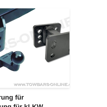
ung für
ung für kLKW