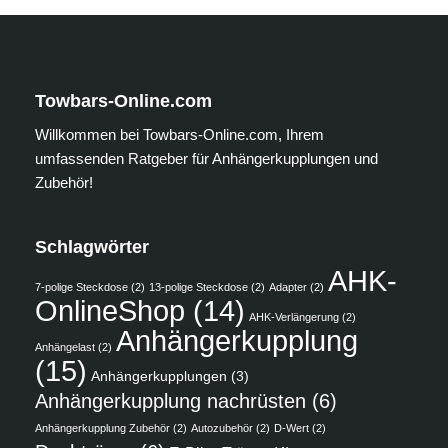
Towbars-Online.com
Willkommen bei Towbars-Online.com, Ihrem
umfassenden Ratgeber für Anhängerkupplungen und
Zubehör!
Schlagwörter
AHK-
7-polige Steckdose
(2)
13-polige Steckdose
(2)
Adapter
(2)
OnlineShop
(14)
AHK-Verlängerung
(2)
Anhängerkupplung
Anhängelast
(2)
(15)
Anhängerkupplungen
(3)
Anhängerkupplung nachrüsten
(6)
Anhängerkupplung Zubehör
(2)
Autozubehör
(2)
D-Wert
(2)