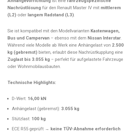
Anhängevorrichtung
ist eine
fahrzeugspezifische
Nachrüstlösung
für den Renault Master IV mit
mittlerem
(L2)
oder
langem Radstand (L3)
.
Sie ist kompatibel mit den Modellvarianten
Kastenwagen,
Bus und Campervan
– ebenso mit dem
Nissan Interstar
.
Während viele Modelle ab Werk eine Anhängelast von
2.500
kg (gebremst)
bieten, erlaubt diese Nachrüstkupplung eine
Zuglast bis 3.055 kg
– perfekt für aufgelastete Fahrzeuge
oder Wohnmobilausbauten.
Technische Highlights:
D-Wert:
16,00 kN
Anhängelast (gebremst):
3.055 kg
Stützlast:
100 kg
ECE R55 geprüft →
keine TÜV-Abnahme erforderlich