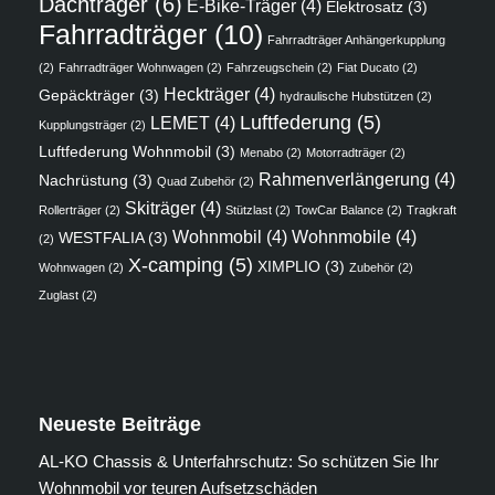
Dachträger
(6)
E-Bike-Träger
(4)
Elektrosatz
(3)
Fahrradträger
(10)
Fahrradträger Anhängerkupplung
(2)
Fahrradträger Wohnwagen
(2)
Fahrzeugschein
(2)
Fiat Ducato
(2)
Heckträger
(4)
Gepäckträger
(3)
hydraulische Hubstützen
(2)
Luftfederung
(5)
LEMET
(4)
Kupplungsträger
(2)
Luftfederung Wohnmobil
(3)
Menabo
(2)
Motorradträger
(2)
Rahmenverlängerung
(4)
Nachrüstung
(3)
Quad Zubehör
(2)
Skiträger
(4)
Rollerträger
(2)
Stützlast
(2)
TowCar Balance
(2)
Tragkraft
Wohnmobil
(4)
Wohnmobile
(4)
WESTFALIA
(3)
(2)
X-camping
(5)
XIMPLIO
(3)
Wohnwagen
(2)
Zubehör
(2)
Zuglast
(2)
Neueste Beiträge
AL-KO Chassis & Unterfahrschutz: So schützen Sie Ihr
Wohnmobil vor teuren Aufsetzschäden