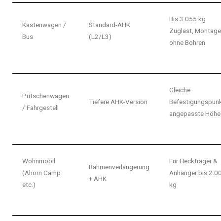
Bis 3.055 kg
Kastenwagen /
Standard-AHK
Zuglast, Montage
Bus
(L2/L3)
ohne Bohren
Gleiche
Pritschenwagen
Tiefere AHK-Version
Befestigungspunk
/ Fahrgestell
angepasste Höhe
Wohnmobil
Für Heckträger &
Rahmenverlängerung
(Ahorn Camp
Anhänger bis 2.0
+ AHK
etc.)
kg