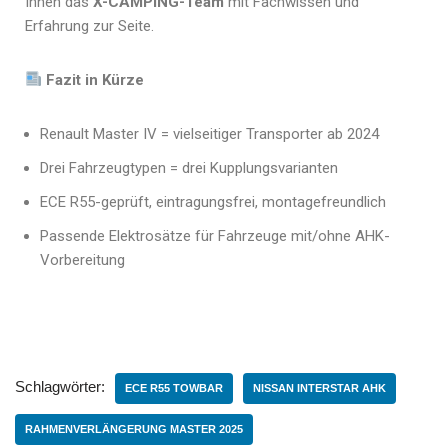
Ihnen das
X-CAMPING-Team
mit Fachwissen und
Erfahrung zur Seite.
Fazit in Kürze
Renault Master IV = vielseitiger Transporter ab 2024
Drei Fahrzeugtypen = drei Kupplungsvarianten
ECE R55-geprüft, eintragungsfrei, montagefreundlich
Passende Elektrosätze für Fahrzeuge mit/ohne AHK-
Vorbereitung
Schlagwörter:
ECE R55 TOWBAR
NISSAN INTERSTAR AHK
RAHMENVERLÄNGERUNG MASTER 2025