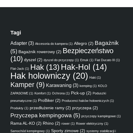
Tagi
Bagażnik
Adapter
(3)
Allegro
(2)
Akcesoria do kampera
(1)
Bezpieczeństwo
(5)
Bagażnik rowerowy
(2)
(10)
dyszel
(2)
dyszel do przyczepy
(1)
Emuk
(1)
Fiat Ducato III
(1)
Hak
(13)
Hak-Hol
(14)
Flat-Jack
(1)
Hak holowniczy
(20)
Haki
(1)
Kamper
(9)
Karawaning
(3)
kemping
(1)
KOLO
Pick-up
(2)
ZAPASOWE
(1)
Komfort
(1)
Ochrona
(1)
Poduszki
ProBiker
(2)
pneumatyczne
(1)
Producenci haków holowniczych
(1)
przedłużenie ramy
(2)
przyczepa
(2)
Produkty
(1)
Przyczepa kempingowa
(5)
przyczepy kampingowe
(1)
Rama AL-KO
(2)
Rhino
(2)
rower
(1)
Rower elektryczny
(1)
Sporty zimowe
(2)
Samochód kempingowy
(1)
systemy stabilizacji i