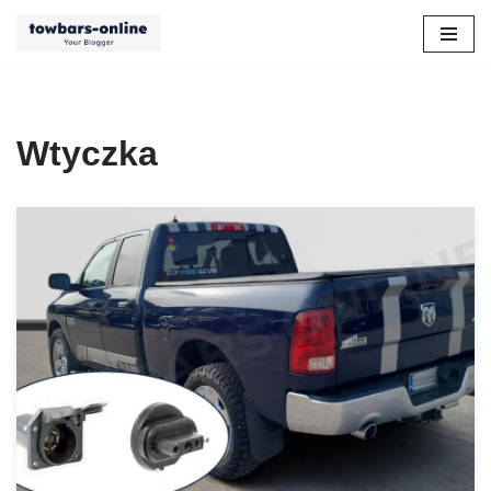
Przejdź
do
treści
Wtyczka