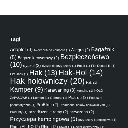
Tagi
Bagażnik
Adapter
(3)
Allegro
(2)
Akcesoria do kampera
(1)
Bezpieczeństwo
(5)
Bagażnik rowerowy
(2)
(10)
dyszel
(2)
dyszel do przyczepy
(1)
Emuk
(1)
Fiat Ducato III
(1)
Hak
(13)
Hak-Hol
(14)
Flat-Jack
(1)
Hak holowniczy
(20)
Haki
(1)
Kamper
(9)
Karawaning
(3)
kemping
(1)
KOLO
Pick-up
(2)
ZAPASOWE
(1)
Komfort
(1)
Ochrona
(1)
Poduszki
ProBiker
(2)
pneumatyczne
(1)
Producenci haków holowniczych
(1)
przedłużenie ramy
(2)
przyczepa
(2)
Produkty
(1)
Przyczepa kempingowa
(5)
przyczepy kampingowe
(1)
Rama AL-KO
(2)
Rhino
(2)
rower
(1)
Rower elektryczny
(1)