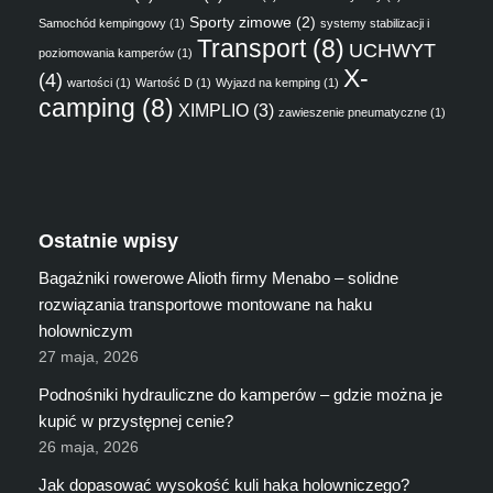
Sporty zimowe
(2)
Samochód kempingowy
(1)
systemy stabilizacji i
Transport
(8)
UCHWYT
poziomowania kamperów
(1)
X-
(4)
wartości
(1)
Wartość D
(1)
Wyjazd na kemping
(1)
camping
(8)
XIMPLIO
(3)
zawieszenie pneumatyczne
(1)
Ostatnie wpisy
Bagażniki rowerowe Alioth firmy Menabo – solidne
rozwiązania transportowe montowane na haku
holowniczym
27 maja, 2026
Podnośniki hydrauliczne do kamperów – gdzie można je
kupić w przystępnej cenie?
26 maja, 2026
Jak dopasować wysokość kuli haka holowniczego?