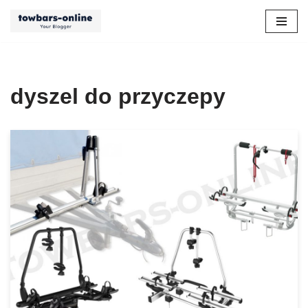
Przejdź
do
treści
dyszel do przyczepy