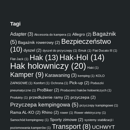
Tagi
Bagażnik
Adapter
(3)
Allegro
(2)
Akcesoria do kampera
(1)
Bezpieczeństwo
(5)
Bagażnik rowerowy
(2)
(10)
dyszel
(2)
dyszel do przyczepy
(1)
Emuk
(1)
Fiat Ducato III
(1)
Hak
(13)
Hak-Hol
(14)
Flat-Jack
(1)
Hak holowniczy
(20)
Haki
(1)
Kamper
(9)
Karawaning
(3)
kemping
(1)
KOLO
Pick-up
(2)
ZAPASOWE
(1)
Komfort
(1)
Ochrona
(1)
Poduszki
ProBiker
(2)
pneumatyczne
(1)
Producenci haków holowniczych
(1)
przedłużenie ramy
(2)
przyczepa
(2)
Produkty
(1)
Przyczepa kempingowa
(5)
przyczepy kampingowe
(1)
Rama AL-KO
(2)
Rhino
(2)
rower
(1)
Rower elektryczny
(1)
Sporty zimowe
(2)
Samochód kempingowy
(1)
systemy stabilizacji i
Transport
(8)
UCHWYT
poziomowania kamperów
(1)