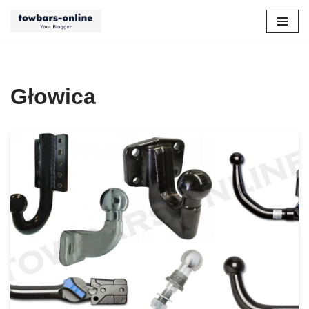
Przejdź
do
treści
Głowica