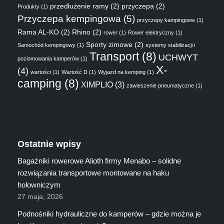
przedłużenie ramy
(2)
przyczepa
(2)
Produkty
(1)
Przyczepa kempingowa
(5)
przyczepy kampingowe
(1)
Rama AL-KO
(2)
Rhino
(2)
rower
(1)
Rower elektryczny
(1)
Sporty zimowe
(2)
Samochód kempingowy
(1)
systemy stabilizacji i
Transport
(8)
UCHWYT
poziomowania kamperów
(1)
X-
(4)
wartości
(1)
Wartość D
(1)
Wyjazd na kemping
(1)
camping
(8)
XIMPLIO
(3)
zawieszenie pneumatyczne
(1)
Ostatnie wpisy
Bagażniki rowerowe Alioth firmy Menabo – solidne
rozwiązania transportowe montowane na haku
holowniczym
27 maja, 2026
Podnośniki hydrauliczne do kamperów – gdzie można je