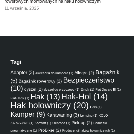
rowerowych montowanych na haku holowniczym
11 września, 2025
Tagi
Bagażnik
Adapter
(3)
Allegro
(2)
Akcesoria do kampera
(1)
Bezpieczeństwo
(5)
Bagażnik rowerowy
(2)
(10)
dyszel
(2)
dyszel do przyczepy
(1)
Emuk
(1)
Fiat Ducato III
(1)
Hak
(13)
Hak-Hol
(14)
Flat-Jack
(1)
Hak holowniczy
(20)
Haki
(1)
Kamper
(9)
Karawaning
(3)
kemping
(1)
KOLO
Pick-up
(2)
ZAPASOWE
(1)
Komfort
(1)
Ochrona
(1)
Poduszki
ProBiker
(2)
pneumatyczne
(1)
Producenci haków holowniczych
(1)