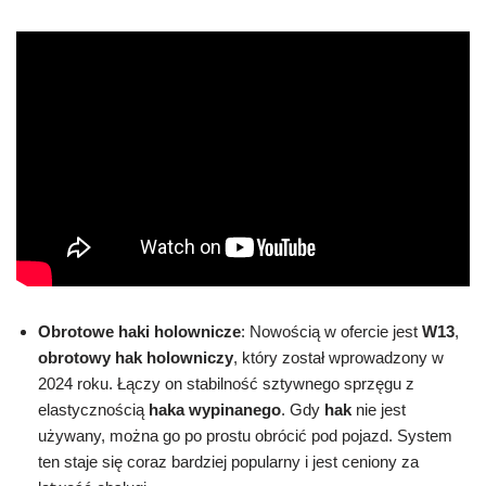
Obrotowe haki holownicze
: Nowością w ofercie jest
W13
,
obrotowy hak holowniczy
, który został wprowadzony w
2024 roku. Łączy on stabilność sztywnego sprzęgu z
elastycznością
haka wypinanego
. Gdy
hak
nie jest
używany, można go po prostu obrócić pod pojazd. System
ten staje się coraz bardziej popularny i jest ceniony za