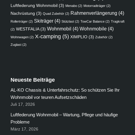
Luftfederung Wohnmobil
(3)
Menabo
(2)
Motorradträger
(2)
Rahmenverlängerung
(4)
Nachrüstung
(3)
Quad Zubehör
(2)
Skiträger
(4)
Rollerträger
(2)
Stützlast
(2)
TowCar Balance
(2)
Tragkraft
Wohnmobil
(4)
Wohnmobile
(4)
WESTFALIA
(3)
(2)
X-camping
(5)
XIMPLIO
(3)
Wohnwagen
(2)
Zubehör
(2)
Zuglast
(2)
Neueste Beiträge
AL-KO Chassis & Unterfahrschutz: So schützen Sie Ihr
Wohnmobil vor teuren Aufsetzschäden
Juli 17, 2026
Luftfederung Wohnmobil – Wartung, Pflege und häufige
Probleme
März 17, 2026