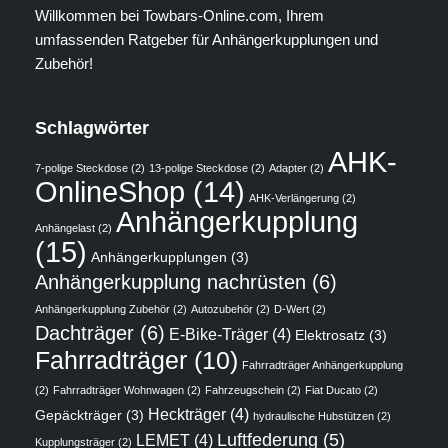
Willkommen bei Towbars-Online.com, Ihrem
umfassenden Ratgeber für Anhängerkupplungen und
Zubehör!
Schlagwörter
AHK-
7-polige Steckdose
(2)
13-polige Steckdose
(2)
Adapter
(2)
OnlineShop
(14)
AHK-Verlängerung
(2)
Anhängerkupplung
Anhängelast
(2)
(15)
Anhängerkupplungen
(3)
Anhängerkupplung nachrüsten
(6)
Anhängerkupplung Zubehör
(2)
Autozubehör
(2)
D-Wert
(2)
Dachträger
(6)
E-Bike-Träger
(4)
Elektrosatz
(3)
Fahrradträger
(10)
Fahrradträger Anhängerkupplung
(2)
Fahrradträger Wohnwagen
(2)
Fahrzeugschein
(2)
Fiat Ducato
(2)
Heckträger
(4)
Gepäckträger
(3)
hydraulische Hubstützen
(2)
Luftfederung
(5)
LEMET
(4)
Kupplungsträger
(2)