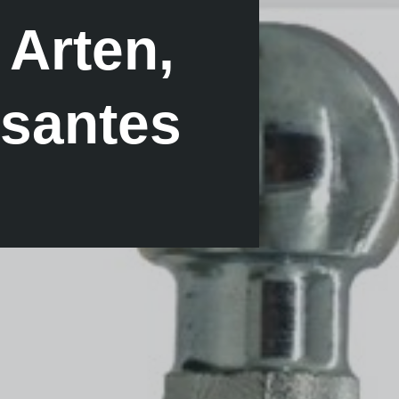
Arten,
ssantes