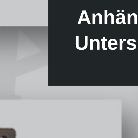
Anhän
Unters