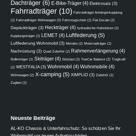
Dachträger
(6)
E-Bike-Träger
(4)
Elektrosatz
(3)
Fahrradträger
(10)
Fahrradträger Anhängerkupplung
(2)
Fahrradträger Wohnwagen
(2)
Fahrzeugschein
(2)
Fiat Ducato
(2)
Heckträger
(4)
Gepäckträger
(3)
hydraulische Hubstützen
(2)
Luftfederung
(5)
LEMET
(4)
Kupplungsträger
(2)
Luftfederung Wohnmobil
(3)
Menabo
(2)
Motorradträger
(2)
Rahmenverlängerung
(4)
Nachrüstung
(3)
Quad Zubehör
(2)
Skiträger
(4)
Rollerträger
(2)
Stützlast
(2)
TowCar Balance
(2)
Tragkraft
Wohnmobil
(4)
Wohnmobile
(4)
WESTFALIA
(3)
(2)
X-camping
(5)
XIMPLIO
(3)
Wohnwagen
(2)
Zubehör
(2)
Zuglast
(2)
Neueste Beiträge
AL-KO Chassis & Unterfahrschutz: So schützen Sie Ihr
Wohnmobil vor teuren Aufsetzschäden