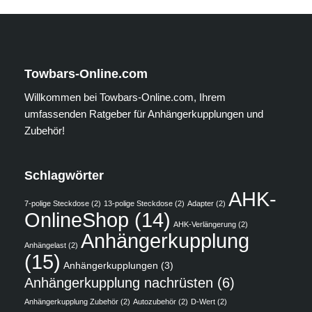
Towbars-Online.com
Willkommen bei Towbars-Online.com, Ihrem
umfassenden Ratgeber für Anhängerkupplungen und
Zubehör!
Schlagwörter
AHK-
7-polige Steckdose
(2)
13-polige Steckdose
(2)
Adapter
(2)
OnlineShop
(14)
AHK-Verlängerung
(2)
Anhängerkupplung
Anhängelast
(2)
(15)
Anhängerkupplungen
(3)
Anhängerkupplung nachrüsten
(6)
Anhängerkupplung Zubehör
(2)
Autozubehör
(2)
D-Wert
(2)