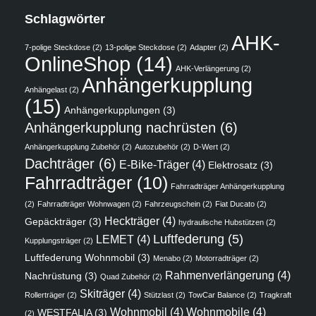
Schlagwörter
AHK-
7-polige Steckdose
(2)
13-polige Steckdose
(2)
Adapter
(2)
OnlineShop
(14)
AHK-Verlängerung
(2)
Anhängerkupplung
Anhängelast
(2)
(15)
Anhängerkupplungen
(3)
Anhängerkupplung nachrüsten
(6)
Anhängerkupplung Zubehör
(2)
Autozubehör
(2)
D-Wert
(2)
Dachträger
(6)
E-Bike-Träger
(4)
Elektrosatz
(3)
Fahrradträger
(10)
Fahrradträger Anhängerkupplung
(2)
Fahrradträger Wohnwagen
(2)
Fahrzeugschein
(2)
Fiat Ducato
(2)
Heckträger
(4)
Gepäckträger
(3)
hydraulische Hubstützen
(2)
Luftfederung
(5)
LEMET
(4)
Kupplungsträger
(2)
Luftfederung Wohnmobil
(3)
Menabo
(2)
Motorradträger
(2)
Rahmenverlängerung
(4)
Nachrüstung
(3)
Quad Zubehör
(2)
Skiträger
(4)
Rollerträger
(2)
Stützlast
(2)
TowCar Balance
(2)
Tragkraft
Wohnmobil
(4)
Wohnmobile
(4)
WESTFALIA
(3)
(2)