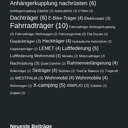
Anhängerkupplung nachrüsten
(6)
Anhängerkupplung Zubehör
(2)
Autozubehör
(2)
D-Wert
(2)
Dachträger
(6)
E-Bike-Träger
(4)
Elektrosatz
(3)
Fahrradträger
(10)
Fahrradträger Anhängerkupplung
(2)
Fahrradträger Wohnwagen
(2)
Fahrzeugschein
(2)
Fiat Ducato
(2)
Heckträger
(4)
Gepäckträger
(3)
hydraulische Hubstützen
(2)
Luftfederung
(5)
LEMET
(4)
Kupplungsträger
(2)
Luftfederung Wohnmobil
(3)
Menabo
(2)
Motorradträger
(2)
Rahmenverlängerung
(4)
Nachrüstung
(3)
Quad Zubehör
(2)
Skiträger
(4)
Rollerträger
(2)
Stützlast
(2)
TowCar Balance
(2)
Tragkraft
Wohnmobil
(4)
Wohnmobile
(4)
WESTFALIA
(3)
(2)
X-camping
(5)
XIMPLIO
(3)
Wohnwagen
(2)
Zubehör
(2)
Zuglast
(2)
Neueste Beiträge