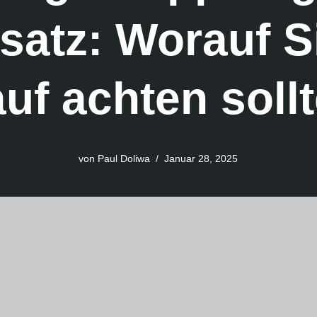
osatz: Worauf S
uf achten soll
von
Paul Doliwa
Januar 28, 2025