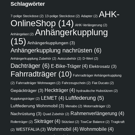
Schlagwörter
AHK-
7-polige Steckdose
(2)
13-polige Steckdose
(2)
Adapter
(2)
OnlineShop
(14)
AHK-Verlängerung
(2)
Anhängerkupplung
Anhängelast
(2)
(15)
Anhängerkupplungen
(3)
Anhängerkupplung nachrüsten
(6)
Anhängerkupplung Zubehör
(2)
Autozubehör
(2)
D-Wert
(2)
Dachträger
(6)
E-Bike-Träger
(4)
Elektrosatz
(3)
Fahrradträger
(10)
Fahrradträger Anhängerkupplung
(2)
Fahrradträger Wohnwagen
(2)
Fahrzeugschein
(2)
Fiat Ducato
(2)
Heckträger
(4)
Gepäckträger
(3)
hydraulische Hubstützen
(2)
Luftfederung
(5)
LEMET
(4)
Kupplungsträger
(2)
Luftfederung Wohnmobil
(3)
Menabo
(2)
Motorradträger
(2)
Rahmenverlängerung
(4)
Nachrüstung
(3)
Quad Zubehör
(2)
Skiträger
(4)
Rollerträger
(2)
Stützlast
(2)
TowCar Balance
(2)
Tragkraft
Wohnmobil
(4)
Wohnmobile
(4)
WESTFALIA
(3)
(2)