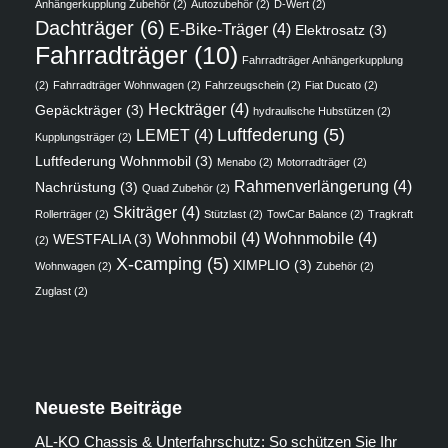
Anhängerkupplung Zubehör
(2)
Autozubehör
(2)
D-Wert
(2)
Dachträger
(6)
E-Bike-Träger
(4)
Elektrosatz
(3)
Fahrradträger
(10)
Fahrradträger Anhängerkupplung
(2)
Fahrradträger Wohnwagen
(2)
Fahrzeugschein
(2)
Fiat Ducato
(2)
Heckträger
(4)
Gepäckträger
(3)
hydraulische Hubstützen
(2)
Luftfederung
(5)
LEMET
(4)
Kupplungsträger
(2)
Luftfederung Wohnmobil
(3)
Menabo
(2)
Motorradträger
(2)
Rahmenverlängerung
(4)
Nachrüstung
(3)
Quad Zubehör
(2)
Skiträger
(4)
Rollerträger
(2)
Stützlast
(2)
TowCar Balance
(2)
Tragkraft
Wohnmobil
(4)
Wohnmobile
(4)
WESTFALIA
(3)
(2)
X-camping
(5)
XIMPLIO
(3)
Wohnwagen
(2)
Zubehör
(2)
Zuglast
(2)
Neueste Beiträge
AL-KO Chassis & Unterfahrschutz: So schützen Sie Ihr