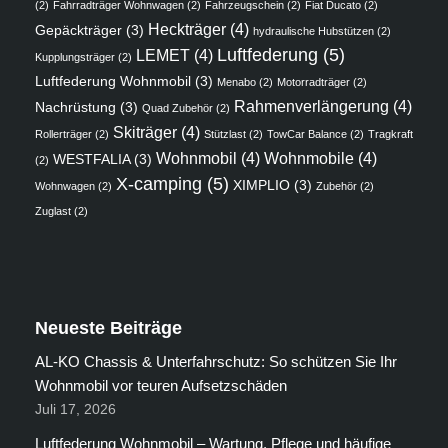
(2)
Fahrradträger Wohnwagen
(2)
Fahrzeugschein
(2)
Fiat Ducato
(2)
Heckträger
(4)
Gepäckträger
(3)
hydraulische Hubstützen
(2)
Luftfederung
(5)
LEMET
(4)
Kupplungsträger
(2)
Luftfederung Wohnmobil
(3)
Menabo
(2)
Motorradträger
(2)
Rahmenverlängerung
(4)
Nachrüstung
(3)
Quad Zubehör
(2)
Skiträger
(4)
Rollerträger
(2)
Stützlast
(2)
TowCar Balance
(2)
Tragkraft
Wohnmobil
(4)
Wohnmobile
(4)
WESTFALIA
(3)
(2)
X-camping
(5)
XIMPLIO
(3)
Wohnwagen
(2)
Zubehör
(2)
Zuglast
(2)
Neueste Beiträge
AL-KO Chassis & Unterfahrschutz: So schützen Sie Ihr
Wohnmobil vor teuren Aufsetzschäden
Juli 17, 2026
Luftfederung Wohnmobil – Wartung, Pflege und häufige