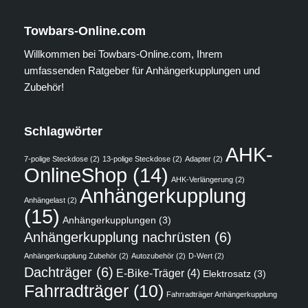
Towbars-Online.com
Willkommen bei Towbars-Online.com, Ihrem
umfassenden Ratgeber für Anhängerkupplungen und
Zubehör!
Schlagwörter
AHK-
7-polige Steckdose
(2)
13-polige Steckdose
(2)
Adapter
(2)
OnlineShop
(14)
AHK-Verlängerung
(2)
Anhängerkupplung
Anhängelast
(2)
(15)
Anhängerkupplungen
(3)
Anhängerkupplung nachrüsten
(6)
Anhängerkupplung Zubehör
(2)
Autozubehör
(2)
D-Wert
(2)
Dachträger
(6)
E-Bike-Träger
(4)
Elektrosatz
(3)
Fahrradträger
(10)
Fahrradträger Anhängerkupplung