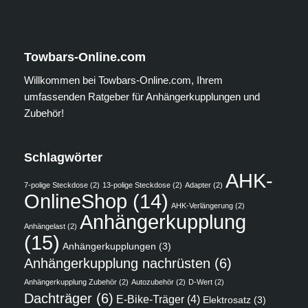
Towbars-Online.com
Willkommen bei Towbars-Online.com, Ihrem
umfassenden Ratgeber für Anhängerkupplungen und
Zubehör!
Schlagwörter
AHK-
7-polige Steckdose
(2)
13-polige Steckdose
(2)
Adapter
(2)
OnlineShop
(14)
AHK-Verlängerung
(2)
Anhängerkupplung
Anhängelast
(2)
(15)
Anhängerkupplungen
(3)
Anhängerkupplung nachrüsten
(6)
Anhängerkupplung Zubehör
(2)
Autozubehör
(2)
D-Wert
(2)
Dachträger
(6)
E-Bike-Träger
(4)
Elektrosatz
(3)