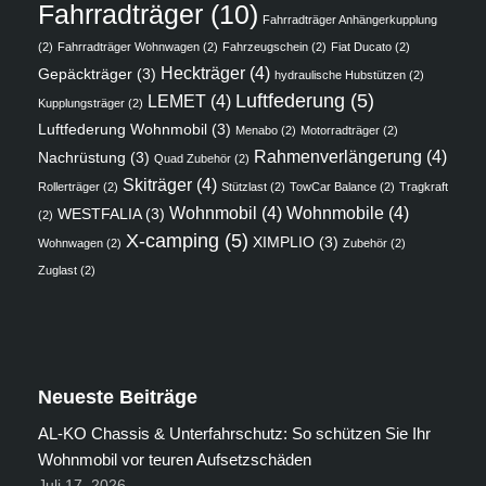
Fahrradträger
(10)
Fahrradträger Anhängerkupplung
(2)
Fahrradträger Wohnwagen
(2)
Fahrzeugschein
(2)
Fiat Ducato
(2)
Heckträger
(4)
Gepäckträger
(3)
hydraulische Hubstützen
(2)
Luftfederung
(5)
LEMET
(4)
Kupplungsträger
(2)
Luftfederung Wohnmobil
(3)
Menabo
(2)
Motorradträger
(2)
Rahmenverlängerung
(4)
Nachrüstung
(3)
Quad Zubehör
(2)
Skiträger
(4)
Rollerträger
(2)
Stützlast
(2)
TowCar Balance
(2)
Tragkraft
Wohnmobil
(4)
Wohnmobile
(4)
WESTFALIA
(3)
(2)
X-camping
(5)
XIMPLIO
(3)
Wohnwagen
(2)
Zubehör
(2)
Zuglast
(2)
Neueste Beiträge
AL-KO Chassis & Unterfahrschutz: So schützen Sie Ihr
Wohnmobil vor teuren Aufsetzschäden
Juli 17, 2026