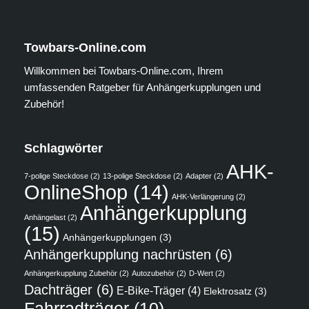
Towbars-Online.com
Willkommen bei Towbars-Online.com, Ihrem
umfassenden Ratgeber für Anhängerkupplungen und
Zubehör!
Schlagwörter
AHK-
7-polige Steckdose
(2)
13-polige Steckdose
(2)
Adapter
(2)
OnlineShop
(14)
AHK-Verlängerung
(2)
Anhängerkupplung
Anhängelast
(2)
(15)
Anhängerkupplungen
(3)
Anhängerkupplung nachrüsten
(6)
Anhängerkupplung Zubehör
(2)
Autozubehör
(2)
D-Wert
(2)
Dachträger
(6)
E-Bike-Träger
(4)
Elektrosatz
(3)
Fahrradträger
(10)