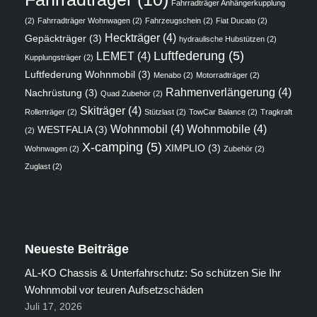
Fahrradträger Anhängerkupplung
(2)
Fahrradträger Wohnwagen
(2)
Fahrzeugschein
(2)
Fiat Ducato
(2)
Heckträger
(4)
Gepäckträger
(3)
hydraulische Hubstützen
(2)
Luftfederung
(5)
LEMET
(4)
Kupplungsträger
(2)
Luftfederung Wohnmobil
(3)
Menabo
(2)
Motorradträger
(2)
Rahmenverlängerung
(4)
Nachrüstung
(3)
Quad Zubehör
(2)
Skiträger
(4)
Rollerträger
(2)
Stützlast
(2)
TowCar Balance
(2)
Tragkraft
Wohnmobil
(4)
Wohnmobile
(4)
WESTFALIA
(3)
(2)
X-camping
(5)
XIMPLIO
(3)
Wohnwagen
(2)
Zubehör
(2)
Zuglast
(2)
Neueste Beiträge
AL-KO Chassis & Unterfahrschutz: So schützen Sie Ihr
Wohnmobil vor teuren Aufsetzschäden
Juli 17, 2026