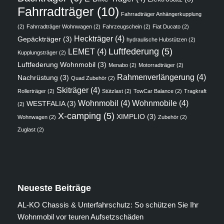
Fahrradträger
(10)
Fahrradträger Anhängerkupplung
(2)
Fahrradträger Wohnwagen
(2)
Fahrzeugschein
(2)
Fiat Ducato
(2)
Heckträger
(4)
Gepäckträger
(3)
hydraulische Hubstützen
(2)
Luftfederung
(5)
LEMET
(4)
Kupplungsträger
(2)
Luftfederung Wohnmobil
(3)
Menabo
(2)
Motorradträger
(2)
Rahmenverlängerung
(4)
Nachrüstung
(3)
Quad Zubehör
(2)
Skiträger
(4)
Rollerträger
(2)
Stützlast
(2)
TowCar Balance
(2)
Tragkraft
Wohnmobil
(4)
Wohnmobile
(4)
WESTFALIA
(3)
(2)
X-camping
(5)
XIMPLIO
(3)
Wohnwagen
(2)
Zubehör
(2)
Zuglast
(2)
Neueste Beiträge
AL-KO Chassis & Unterfahrschutz: So schützen Sie Ihr
Wohnmobil vor teuren Aufsetzschäden