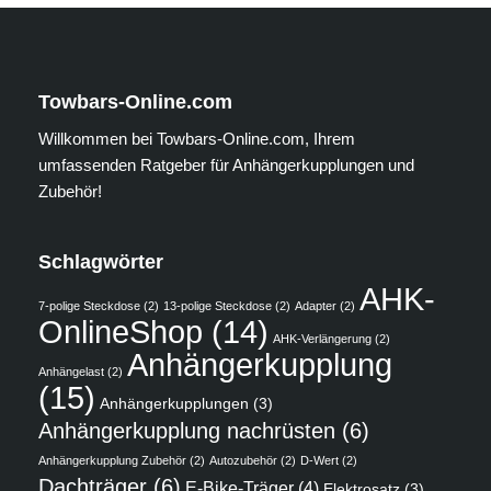
Towbars-Online.com
Willkommen bei Towbars-Online.com, Ihrem
umfassenden Ratgeber für Anhängerkupplungen und
Zubehör!
Schlagwörter
AHK-
7-polige Steckdose
(2)
13-polige Steckdose
(2)
Adapter
(2)
OnlineShop
(14)
AHK-Verlängerung
(2)
Anhängerkupplung
Anhängelast
(2)
(15)
Anhängerkupplungen
(3)
Anhängerkupplung nachrüsten
(6)
Anhängerkupplung Zubehör
(2)
Autozubehör
(2)
D-Wert
(2)
Dachträger
(6)
E-Bike-Träger
(4)
Elektrosatz
(3)