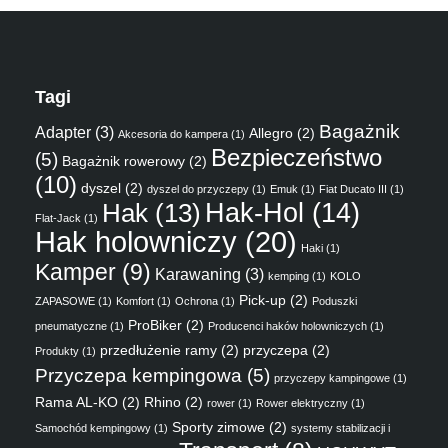
Tagi
Bagażnik
Adapter
(3)
Allegro
(2)
Akcesoria do kampera
(1)
Bezpieczeństwo
(5)
Bagażnik rowerowy
(2)
(10)
dyszel
(2)
dyszel do przyczepy
(1)
Emuk
(1)
Fiat Ducato III
(1)
Hak
(13)
Hak-Hol
(14)
Flat-Jack
(1)
Hak holowniczy
(20)
Haki
(1)
Kamper
(9)
Karawaning
(3)
kemping
(1)
KOLO
Pick-up
(2)
ZAPASOWE
(1)
Komfort
(1)
Ochrona
(1)
Poduszki
ProBiker
(2)
pneumatyczne
(1)
Producenci haków holowniczych
(1)
przedłużenie ramy
(2)
przyczepa
(2)
Produkty
(1)
Przyczepa kempingowa
(5)
przyczepy kampingowe
(1)
Rama AL-KO
(2)
Rhino
(2)
rower
(1)
Rower elektryczny
(1)
Sporty zimowe
(2)
Samochód kempingowy
(1)
systemy stabilizacji i