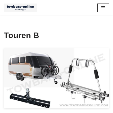
Przejdź
do
treści
Touren B