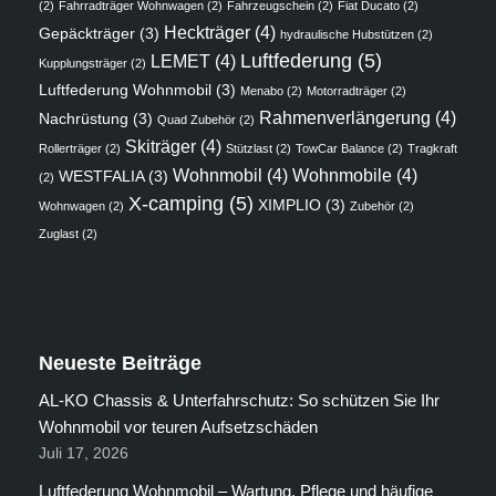
(2)
Fahrradträger Wohnwagen
(2)
Fahrzeugschein
(2)
Fiat Ducato
(2)
Heckträger
(4)
Gepäckträger
(3)
hydraulische Hubstützen
(2)
Luftfederung
(5)
LEMET
(4)
Kupplungsträger
(2)
Luftfederung Wohnmobil
(3)
Menabo
(2)
Motorradträger
(2)
Rahmenverlängerung
(4)
Nachrüstung
(3)
Quad Zubehör
(2)
Skiträger
(4)
Rollerträger
(2)
Stützlast
(2)
TowCar Balance
(2)
Tragkraft
Wohnmobil
(4)
Wohnmobile
(4)
WESTFALIA
(3)
(2)
X-camping
(5)
XIMPLIO
(3)
Wohnwagen
(2)
Zubehör
(2)
Zuglast
(2)
Neueste Beiträge
AL-KO Chassis & Unterfahrschutz: So schützen Sie Ihr
Wohnmobil vor teuren Aufsetzschäden
Juli 17, 2026
Luftfederung Wohnmobil – Wartung, Pflege und häufige