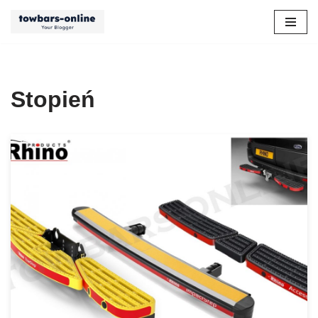
Przejdź
do
treści
Stopień