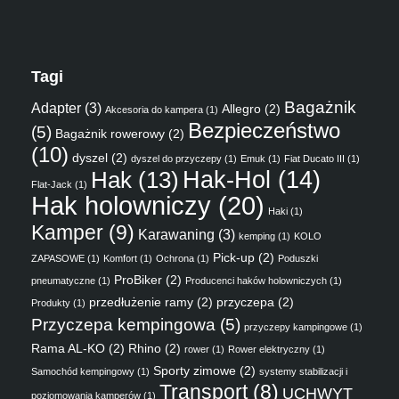
Tagi
Bagażnik
Adapter
(3)
Allegro
(2)
Akcesoria do kampera
(1)
Bezpieczeństwo
(5)
Bagażnik rowerowy
(2)
(10)
dyszel
(2)
dyszel do przyczepy
(1)
Emuk
(1)
Fiat Ducato III
(1)
Hak
(13)
Hak-Hol
(14)
Flat-Jack
(1)
Hak holowniczy
(20)
Haki
(1)
Kamper
(9)
Karawaning
(3)
kemping
(1)
KOLO
Pick-up
(2)
ZAPASOWE
(1)
Komfort
(1)
Ochrona
(1)
Poduszki
ProBiker
(2)
pneumatyczne
(1)
Producenci haków holowniczych
(1)
przedłużenie ramy
(2)
przyczepa
(2)
Produkty
(1)
Przyczepa kempingowa
(5)
przyczepy kampingowe
(1)
Rama AL-KO
(2)
Rhino
(2)
rower
(1)
Rower elektryczny
(1)
Sporty zimowe
(2)
Samochód kempingowy
(1)
systemy stabilizacji i
Transport
(8)
UCHWYT
poziomowania kamperów
(1)