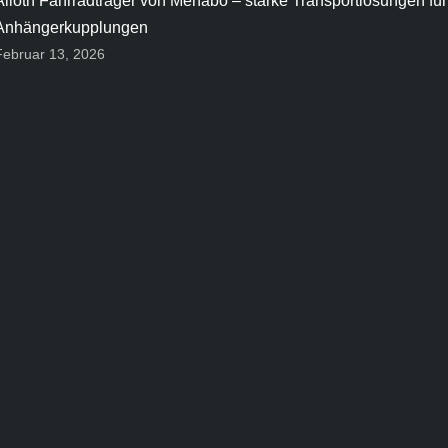
Alioth Fahrradträger von Menabo – starke Transportlösungen für
Anhängerkupplungen
Februar 13, 2026