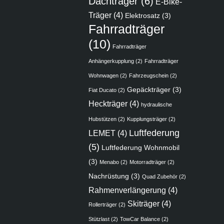
Dachträger
(6)
E-Bike-
Träger
(4)
Elektrosatz
(3)
Fahrradträger
(10)
Fahrradträger
Anhängerkupplung
(2)
Fahrradträger
Wohnwagen
(2)
Fahrzeugschein
(2)
Gepäckträger
(3)
Fiat Ducato
(2)
Heckträger
(4)
hydraulische
Hubstützen
(2)
Kupplungsträger
(2)
Luftfederung
LEMET
(4)
(5)
Luftfederung Wohnmobil
(3)
Menabo
(2)
Motorradträger
(2)
Nachrüstung
(3)
Quad Zubehör
(2)
Rahmenverlängerung
(4)
Skiträger
(4)
Rollerträger
(2)
Stützlast
(2)
TowCar Balance
(2)