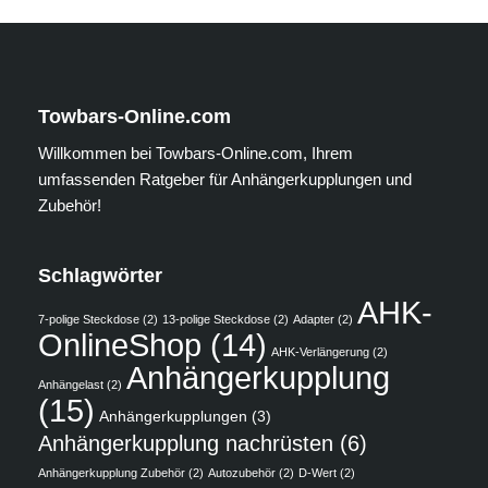
Towbars-Online.com
Willkommen bei Towbars-Online.com, Ihrem
umfassenden Ratgeber für Anhängerkupplungen und
Zubehör!
Schlagwörter
AHK-
7-polige Steckdose
(2)
13-polige Steckdose
(2)
Adapter
(2)
OnlineShop
(14)
AHK-Verlängerung
(2)
Anhängerkupplung
Anhängelast
(2)
(15)
Anhängerkupplungen
(3)
Anhängerkupplung nachrüsten
(6)
Anhängerkupplung Zubehör
(2)
Autozubehör
(2)
D-Wert
(2)