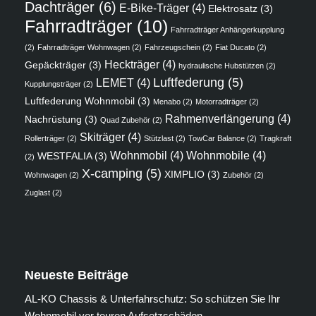
Dachträger
(6)
E-Bike-Träger
(4)
Elektrosatz
(3)
Fahrradträger
(10)
Fahrradträger Anhängerkupplung
(2)
Fahrradträger Wohnwagen
(2)
Fahrzeugschein
(2)
Fiat Ducato
(2)
Heckträger
(4)
Gepäckträger
(3)
hydraulische Hubstützen
(2)
Luftfederung
(5)
LEMET
(4)
Kupplungsträger
(2)
Luftfederung Wohnmobil
(3)
Menabo
(2)
Motorradträger
(2)
Rahmenverlängerung
(4)
Nachrüstung
(3)
Quad Zubehör
(2)
Skiträger
(4)
Rollerträger
(2)
Stützlast
(2)
TowCar Balance
(2)
Tragkraft
Wohnmobil
(4)
Wohnmobile
(4)
WESTFALIA
(3)
(2)
X-camping
(5)
XIMPLIO
(3)
Wohnwagen
(2)
Zubehör
(2)
Zuglast
(2)
Neueste Beiträge
AL-KO Chassis & Unterfahrschutz: So schützen Sie Ihr
Wohnmobil vor teuren Aufsetzschäden