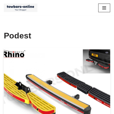
Przejdź
do
treści
Podest