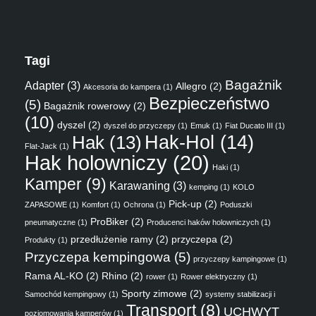
Tagi
Bagażnik
Adapter
(3)
Allegro
(2)
Akcesoria do kampera
(1)
Bezpieczeństwo
(5)
Bagażnik rowerowy
(2)
(10)
dyszel
(2)
dyszel do przyczepy
(1)
Emuk
(1)
Fiat Ducato III
(1)
Hak
(13)
Hak-Hol
(14)
Flat-Jack
(1)
Hak holowniczy
(20)
Haki
(1)
Kamper
(9)
Karawaning
(3)
kemping
(1)
KOLO
Pick-up
(2)
ZAPASOWE
(1)
Komfort
(1)
Ochrona
(1)
Poduszki
ProBiker
(2)
pneumatyczne
(1)
Producenci haków holowniczych
(1)
przedłużenie ramy
(2)
przyczepa
(2)
Produkty
(1)
Przyczepa kempingowa
(5)
przyczepy kampingowe
(1)
Rama AL-KO
(2)
Rhino
(2)
rower
(1)
Rower elektryczny
(1)
Sporty zimowe
(2)
Samochód kempingowy
(1)
systemy stabilizacji i
Transport
(8)
UCHWYT
poziomowania kamperów
(1)