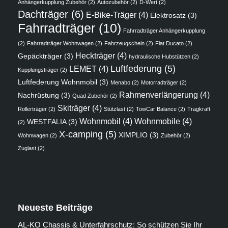
Anhängerkupplung Zubehör
(2)
Autozubehör
(2)
D-Wert
(2)
Dachträger
(6)
E-Bike-Träger
(4)
Elektrosatz
(3)
Fahrradträger
(10)
Fahrradträger Anhängerkupplung
(2)
Fahrradträger Wohnwagen
(2)
Fahrzeugschein
(2)
Fiat Ducato
(2)
Heckträger
(4)
Gepäckträger
(3)
hydraulische Hubstützen
(2)
Luftfederung
(5)
LEMET
(4)
Kupplungsträger
(2)
Luftfederung Wohnmobil
(3)
Menabo
(2)
Motorradträger
(2)
Rahmenverlängerung
(4)
Nachrüstung
(3)
Quad Zubehör
(2)
Skiträger
(4)
Rollerträger
(2)
Stützlast
(2)
TowCar Balance
(2)
Tragkraft
Wohnmobil
(4)
Wohnmobile
(4)
WESTFALIA
(3)
(2)
X-camping
(5)
XIMPLIO
(3)
Wohnwagen
(2)
Zubehör
(2)
Zuglast
(2)
Neueste Beiträge
AL-KO Chassis & Unterfahrschutz: So schützen Sie Ihr