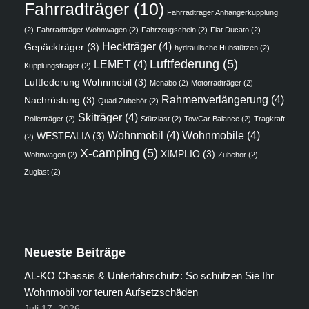
Fahrradträger
(10)
Fahrradträger Anhängerkupplung
(2)
Fahrradträger Wohnwagen
(2)
Fahrzeugschein
(2)
Fiat Ducato
(2)
Heckträger
(4)
Gepäckträger
(3)
hydraulische Hubstützen
(2)
Luftfederung
(5)
LEMET
(4)
Kupplungsträger
(2)
Luftfederung Wohnmobil
(3)
Menabo
(2)
Motorradträger
(2)
Rahmenverlängerung
(4)
Nachrüstung
(3)
Quad Zubehör
(2)
Skiträger
(4)
Rollerträger
(2)
Stützlast
(2)
TowCar Balance
(2)
Tragkraft
Wohnmobil
(4)
Wohnmobile
(4)
WESTFALIA
(3)
(2)
X-camping
(5)
XIMPLIO
(3)
Wohnwagen
(2)
Zubehör
(2)
Zuglast
(2)
Neueste Beiträge
AL-KO Chassis & Unterfahrschutz: So schützen Sie Ihr
Wohnmobil vor teuren Aufsetzschäden
Juli 17, 2026