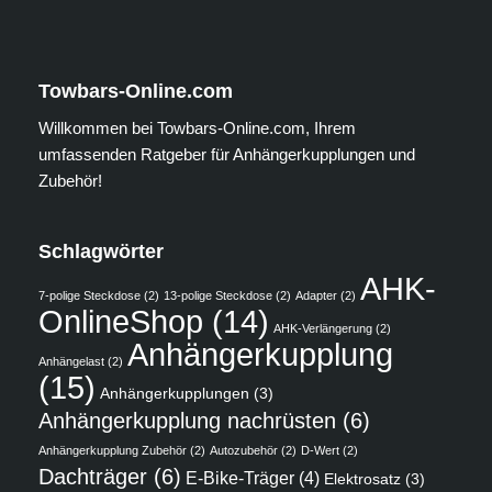
Towbars-Online.com
Willkommen bei Towbars-Online.com, Ihrem
umfassenden Ratgeber für Anhängerkupplungen und
Zubehör!
Schlagwörter
AHK-
7-polige Steckdose
(2)
13-polige Steckdose
(2)
Adapter
(2)
OnlineShop
(14)
AHK-Verlängerung
(2)
Anhängerkupplung
Anhängelast
(2)
(15)
Anhängerkupplungen
(3)
Anhängerkupplung nachrüsten
(6)
Anhängerkupplung Zubehör
(2)
Autozubehör
(2)
D-Wert
(2)
Dachträger
(6)
E-Bike-Träger
(4)
Elektrosatz
(3)