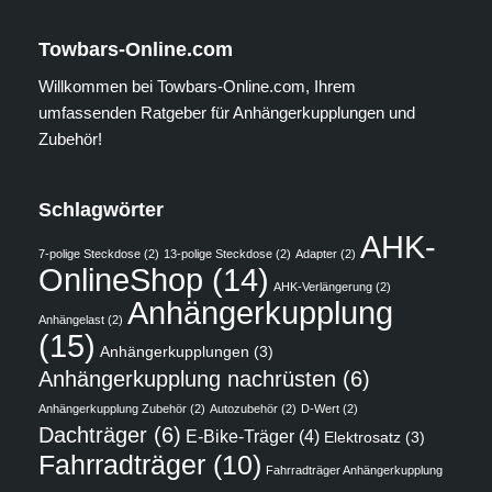
Towbars-Online.com
Willkommen bei Towbars-Online.com, Ihrem
umfassenden Ratgeber für Anhängerkupplungen und
Zubehör!
Schlagwörter
AHK-
7-polige Steckdose
(2)
13-polige Steckdose
(2)
Adapter
(2)
OnlineShop
(14)
AHK-Verlängerung
(2)
Anhängerkupplung
Anhängelast
(2)
(15)
Anhängerkupplungen
(3)
Anhängerkupplung nachrüsten
(6)
Anhängerkupplung Zubehör
(2)
Autozubehör
(2)
D-Wert
(2)
Dachträger
(6)
E-Bike-Träger
(4)
Elektrosatz
(3)
Fahrradträger
(10)
Fahrradträger Anhängerkupplung