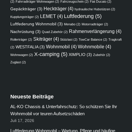
(2)
Fahrradträger Wohnwagen
(2)
Fahrzeugschein
(2)
Fiat Ducato
(2)
Heckträger
(4)
Gepäckträger
(3)
hydraulische Hubstützen
(2)
Luftfederung
(5)
LEMET
(4)
Kupplungsträger
(2)
Luftfederung Wohnmobil
(3)
Menabo
(2)
Motorradträger
(2)
Rahmenverlängerung
(4)
Nachrüstung
(3)
Quad Zubehör
(2)
Skiträger
(4)
Rollerträger
(2)
Stützlast
(2)
TowCar Balance
(2)
Tragkraft
Wohnmobil
(4)
Wohnmobile
(4)
WESTFALIA
(3)
(2)
X-camping
(5)
XIMPLIO
(3)
Wohnwagen
(2)
Zubehör
(2)
Zuglast
(2)
Neueste Beiträge
AL-KO Chassis & Unterfahrschutz: So schützen Sie Ihr
Wohnmobil vor teuren Aufsetzschäden
Juli 17, 2026
Luftfederung Wohnmobil – Wartung, Pflege und häufige