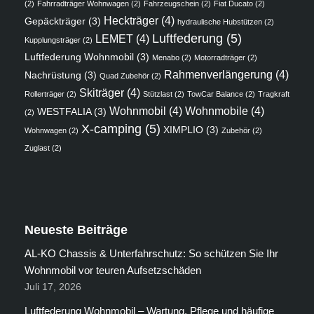
(2)
Fahrradträger Wohnwagen
(2)
Fahrzeugschein
(2)
Fiat Ducato
(2)
Heckträger
(4)
Gepäckträger
(3)
hydraulische Hubstützen
(2)
Luftfederung
(5)
LEMET
(4)
Kupplungsträger
(2)
Luftfederung Wohnmobil
(3)
Menabo
(2)
Motorradträger
(2)
Rahmenverlängerung
(4)
Nachrüstung
(3)
Quad Zubehör
(2)
Skiträger
(4)
Rollerträger
(2)
Stützlast
(2)
TowCar Balance
(2)
Tragkraft
Wohnmobil
(4)
Wohnmobile
(4)
WESTFALIA
(3)
(2)
X-camping
(5)
XIMPLIO
(3)
Wohnwagen
(2)
Zubehör
(2)
Zuglast
(2)
Neueste Beiträge
AL-KO Chassis & Unterfahrschutz: So schützen Sie Ihr
Wohnmobil vor teuren Aufsetzschäden
Juli 17, 2026
Luftfederung Wohnmobil – Wartung, Pflege und häufige