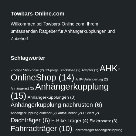
Towbars-Online.com
Willkommen bei Towbars-Online.com, Ihrem
umfassenden Ratgeber für Anhängerkupplungen und
Zubehör!
Schlagwörter
AHK-
7-polige Steckdose
(2)
13-polige Steckdose
(2)
Adapter
(2)
OnlineShop
(14)
AHK-Verlängerung
(2)
Anhängerkupplung
Anhängelast
(2)
(15)
Anhängerkupplungen
(3)
Anhängerkupplung nachrüsten
(6)
Anhängerkupplung Zubehör
(2)
Autozubehör
(2)
D-Wert
(2)
Dachträger
(6)
E-Bike-Träger
(4)
Elektrosatz
(3)
Fahrradträger
(10)
Fahrradträger Anhängerkupplung