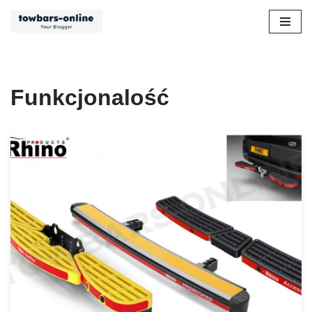
Przejdź
do
treści
Funkcjonalość