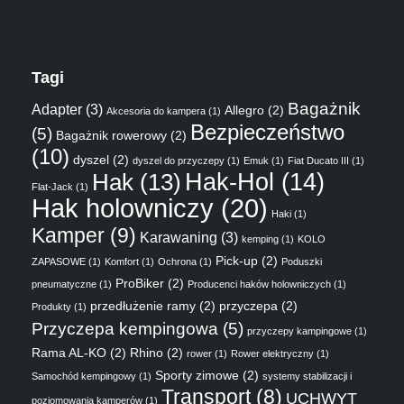
Tagi
Bagażnik
Adapter
(3)
Allegro
(2)
Akcesoria do kampera
(1)
Bezpieczeństwo
(5)
Bagażnik rowerowy
(2)
(10)
dyszel
(2)
dyszel do przyczepy
(1)
Emuk
(1)
Fiat Ducato III
(1)
Hak
(13)
Hak-Hol
(14)
Flat-Jack
(1)
Hak holowniczy
(20)
Haki
(1)
Kamper
(9)
Karawaning
(3)
kemping
(1)
KOLO
Pick-up
(2)
ZAPASOWE
(1)
Komfort
(1)
Ochrona
(1)
Poduszki
ProBiker
(2)
pneumatyczne
(1)
Producenci haków holowniczych
(1)
przedłużenie ramy
(2)
przyczepa
(2)
Produkty
(1)
Przyczepa kempingowa
(5)
przyczepy kampingowe
(1)
Rama AL-KO
(2)
Rhino
(2)
rower
(1)
Rower elektryczny
(1)
Sporty zimowe
(2)
Samochód kempingowy
(1)
systemy stabilizacji i
Transport
(8)
UCHWYT
poziomowania kamperów
(1)