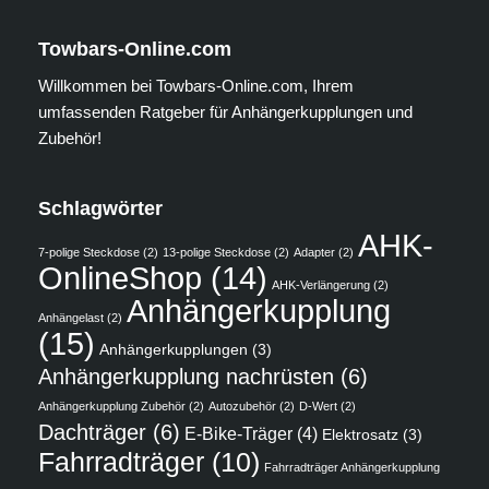
Towbars-Online.com
Willkommen bei Towbars-Online.com, Ihrem
umfassenden Ratgeber für Anhängerkupplungen und
Zubehör!
Schlagwörter
AHK-
7-polige Steckdose
(2)
13-polige Steckdose
(2)
Adapter
(2)
OnlineShop
(14)
AHK-Verlängerung
(2)
Anhängerkupplung
Anhängelast
(2)
(15)
Anhängerkupplungen
(3)
Anhängerkupplung nachrüsten
(6)
Anhängerkupplung Zubehör
(2)
Autozubehör
(2)
D-Wert
(2)
Dachträger
(6)
E-Bike-Träger
(4)
Elektrosatz
(3)
Fahrradträger
(10)
Fahrradträger Anhängerkupplung