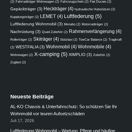
(2)
Fahrradträger Wohnwagen
(2)
Fahrzeugschein
(2)
Fiat Ducato
(2)
Heckträger
(4)
Gepäckträger
(3)
hydraulische Hubstützen
(2)
Luftfederung
(5)
LEMET
(4)
Kupplungsträger
(2)
Luftfederung Wohnmobil
(3)
Menabo
(2)
Motorradträger
(2)
Rahmenverlängerung
(4)
Nachrüstung
(3)
Quad Zubehör
(2)
Skiträger
(4)
Rollerträger
(2)
Stützlast
(2)
TowCar Balance
(2)
Tragkraft
Wohnmobil
(4)
Wohnmobile
(4)
WESTFALIA
(3)
(2)
X-camping
(5)
XIMPLIO
(3)
Wohnwagen
(2)
Zubehör
(2)
Zuglast
(2)
Neueste Beiträge
AL-KO Chassis & Unterfahrschutz: So schützen Sie Ihr
Wohnmobil vor teuren Aufsetzschäden
Juli 17, 2026
Luftfederung Wohnmobil – Wartung, Pflege und häufige