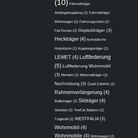
(10)
Fahrradträger
Anhängerkupplung
(2)
Fahrradträger
Wohnwagen
(2)
Fahrzeugschein
(2)
Gepäckträger
(3)
Fiat Ducato
(2)
Heckträger
(4)
hydraulische
Hubstützen
(2)
Kupplungsträger
(2)
Luftfederung
LEMET
(4)
(5)
Luftfederung Wohnmobil
(3)
Menabo
(2)
Motorradträger
(2)
Nachrüstung
(3)
Quad Zubehör
(2)
Rahmenverlängerung
(4)
Skiträger
(4)
Rollerträger
(2)
Stützlast
(2)
TowCar Balance
(2)
WESTFALIA
(3)
Tragkraft
(2)
Wohnmobil
(4)
Wohnmobile
(4)
Wohnwagen
(2)