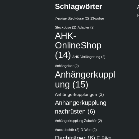
Schlagwörter
7-polige Steckdose
(2)
13-polige
Steckdose
(2)
Adapter
(2)
AHK-
OnlineShop
(14)
AHK-Verlängerung
(2)
Anhängelast
(2)
Anhängerkuppl
ung
(15)
Anhängerkupplungen
(3)
Anhängerkupplung
nachrüsten
(6)
Anhängerkupplung Zubehör
(2)
Autozubehör
(2)
D-Wert
(2)
Dachträger
(6)
E-Bike-