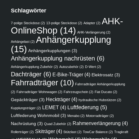
Schlagwörter
AHK-
7-polige Steckdose
(2)
13-polige Steckdose
(2)
Adapter
(2)
OnlineShop
(14)
AHK-Verlängerung
(2)
Anhängerkupplung
Anhängelast
(2)
(15)
Anhängerkupplungen
(3)
Anhängerkupplung nachrüsten
(6)
Anhängerkupplung Zubehör
(2)
Autozubehör
(2)
D-Wert
(2)
Dachträger
(6)
E-Bike-Träger
(4)
Elektrosatz
(3)
Fahrradträger
(10)
Fahrradträger Anhängerkupplung
(2)
Fahrradträger Wohnwagen
(2)
Fahrzeugschein
(2)
Fiat Ducato
(2)
Heckträger
(4)
Gepäckträger
(3)
hydraulische Hubstützen
(2)
Luftfederung
(5)
LEMET
(4)
Kupplungsträger
(2)
Luftfederung Wohnmobil
(3)
Menabo
(2)
Motorradträger
(2)
Rahmenverlängerung
(4)
Nachrüstung
(3)
Quad Zubehör
(2)
Skiträger
(4)
Rollerträger
(2)
Stützlast
(2)
TowCar Balance
(2)
Tragkraft