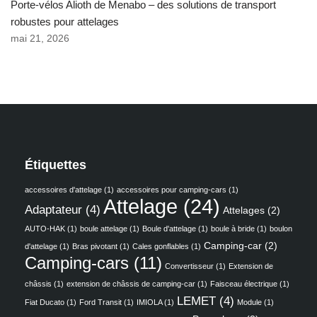
Porte-vélos Alioth de Menabo – des solutions de transport
robustes pour attelages
mai 21, 2026
Étiquettes
accessoires d'attelage
(1)
accessoires pour camping-cars
(1)
Attelage
(24)
Adaptateur
(4)
Attelages
(2)
AUTO-HAK
(1)
boule attelage
(1)
Boule d'attelage
(1)
boule à bride
(1)
boulon
Camping-car
(2)
d'attelage
(1)
Bras pivotant
(1)
Cales gonflables
(1)
Camping-cars
(11)
Convertisseur
(1)
Extension de
châssis
(1)
extension de châssis de camping-car
(1)
Faisceau électrique
(1)
LEMET
(4)
Fiat Ducato
(1)
Ford Transit
(1)
IMIOLA
(1)
Module
(1)