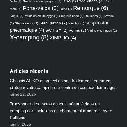
Pare-chocs
(2)
Moto
(1)
Nivellement camping-car
(1)
OTAN
(1)
Porte-
Remorque
(6)
Porte-vélos
(5)
moto
(1)
Quad
(1)
Rotule
(1)
rotule en col de cygne
(1)
rotule à bride
(1)
Roulettes
(1)
Sawiko
suspension
Stabilisation
(2)
(1)
Stabilisateurs
(1)
Steinhof
(1)
pneumatique
(4)
SWINGY
(2)
Vérins
(2)
Vérins électriques
(1)
X-camping
(8)
XIMPLIO
(4)
Articles récents
Châssis AL-KO et protection anti-frottement : comment
protéger votre camping-car contre de coûteux dommages
juillet 22, 2026
Transporter des motos en toute sécurité dans un
camping-car : solutions de chargement modernes avec
Pollicino
juin 9, 2026